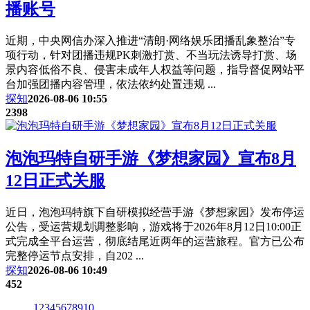
播账号
近期，中央网信办深入推进“清朗·网络娱乐团播乱象整治”专
项行动，针对团播违规PK刺激打赏、不当玩法诱导打赏、场
景内容低俗不良、侵害未成年人权益等问题，指导督促网站平
台加强团播内容管理，依法依约处置违规 ...
探知
2026-08-06 10:55
2398
泡泡玛特自研手游《梦想家园》宣布8月
12日正式关服
近日，泡泡玛特旗下自研模拟经营手游《梦想家园》发布停运
公告，受运营规划调整影响，游戏将于2026年8月12日10:00正
式完成全平台运营，彻底结尾近两年的运营旅程。官方已公布
完整停运节点安排，自202 ...
探知
2026-08-06 10:49
452
1
2
3
4
5
6
7
8
9
10