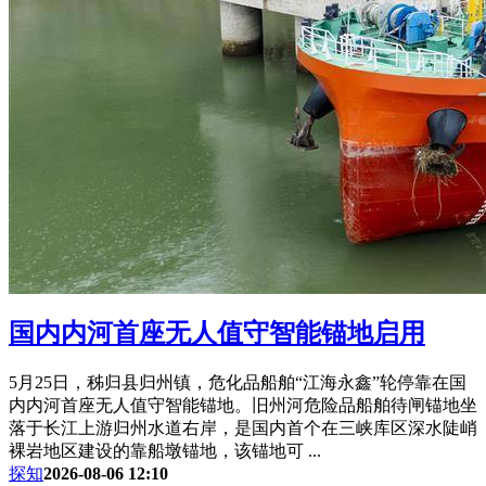
国内内河首座无人值守智能锚地启用
5月25日，秭归县归州镇，危化品船舶“江海永鑫”轮停靠在国
内内河首座无人值守智能锚地。旧州河危险品船舶待闸锚地坐
落于长江上游归州水道右岸，是国内首个在三峡库区深水陡峭
裸岩地区建设的靠船墩锚地，该锚地可 ...
探知
2026-08-06 12:10