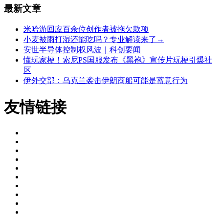
最新文章
米哈游回应百余位创作者被拖欠款项
小麦被雨打湿还能吃吗？专业解读来了→
安世半导体控制权风波｜科创要闻
懂玩家梗！索尼PS国服发布《黑袍》宣传片玩梗引爆社
区
伊外交部：乌克兰袭击伊朗商船可能是蓄意行为
友情链接