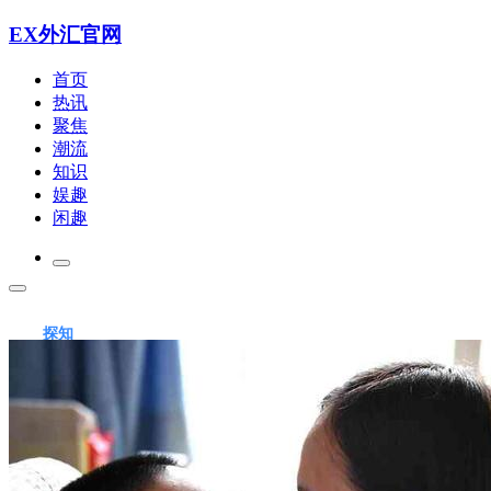
EX外汇官网
首页
热讯
聚焦
潮流
知识
娱趣
闲趣
探知