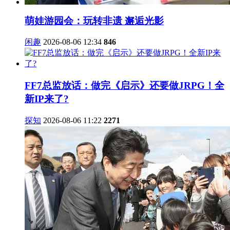
萌娃游园会：玩转非遗 邂逅光影
闲趣
2026-08-06 12:34
846
FF7总监放话：做完《启示》还要做JRPG！全
新IP来了?
探知
2026-08-06 11:22
2271