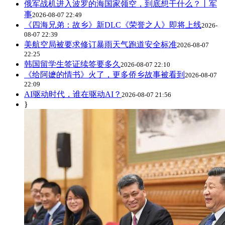
俄军战机进入波罗的海国家领空，到底想干什么？丨军
事
2026-08-07 22:49
《四海兄弟：故乡》新DLC《荣誉之人》即将上线
2026-
08-07 22:39
美航空局被要求修订暴雨天气跑道安全标准
2026-08-07
22:25
韩国留学生签证续签要多久
2026-08-07 22:10
《给阿嬷的情书》火了，更多侨乡故事被看到
2026-08-07
22:09
AI驱动时代，谁在驱动AI？
2026-08-07 21:56
}