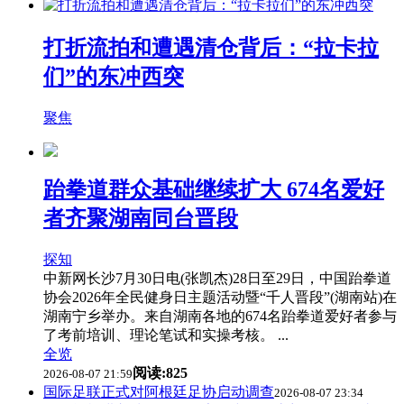
打折流拍和遭遇清仓背后：“拉卡拉
们”的东冲西突
聚焦
跆拳道群众基础继续扩大 674名爱好
者齐聚湖南同台晋段
探知
中新网长沙7月30日电(张凯杰)28日至29日，中国跆拳道
协会2026年全民健身日主题活动暨“千人晋段”(湖南站)在
湖南宁乡举办。来自湖南各地的674名跆拳道爱好者参与
了考前培训、理论笔试和实操考核。 ...
全览
阅读:825
2026-08-07 21:59
国际足联正式对阿根廷足协启动调查
2026-08-07 23:34