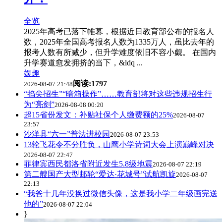
全览
2025年高考已落下帷幕，根据近日教育部公布的报名人
数，2025年全国高考报名人数为1335万人，虽比去年的
报考人数有所减少，但升学难度依旧不容小觑。 在国内
升学赛道愈发拥挤的当下，&ldq ...
娱趣
阅读:1797
2026-08-07 21:48
“掐尖招生”“暗箱操作”……教育部将对这些违规招生行
为“亮剑”
2026-08-08 00:20
超15省份发文：补贴社保个人缴费额的25%
2026-08-07
23:57
沙洋县“六一”普法进校园
2026-08-07 23:53
13轮飞花令不分胜负，山鹰小学诗词大会上演巅峰对决
2026-08-07 22:47
菲律宾西民都洛省附近发生5.8级地震
2026-08-07 22:19
第二艘国产大型邮轮“爱达·花城号”试航凯旋
2026-08-07
22:13
“我爸十几年没换过微信头像，这是我小学二年级画完送
他的”
2026-08-07 22:04
}