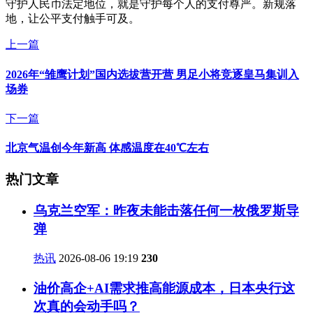
守护人民币法定地位，就是守护每个人的支付尊严。新规落
地，让公平支付触手可及。
上一篇
2026年“雏鹰计划”国内选拔营开营 男足小将竞逐皇马集训入
场券
下一篇
北京气温创今年新高 体感温度在40℃左右
热门文章
乌克兰空军：昨夜未能击落任何一枚俄罗斯导
弹
热讯
2026-08-06 19:19
230
油价高企+AI需求推高能源成本，日本央行这
次真的会动手吗？