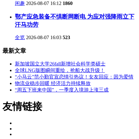
闲趣
2026-08-07 16:12
1860
鄂产应急装备不惧断网断电 为应对强降雨立下
汗马功劳
全览
2026-08-07 16:03
523
最新文章
新加坡国立大学26fall新增社会科学类硕士
全球LNG版图瞬间重绘，抢船大战升级！
“小马云”范小勤官宣恋情引热议！女友回应：因为爱情
物流业稳步回暖 经济活力持续释放
“周五下班来中国”，一季度入境游上涨三成
友情链接