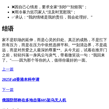
❌因自己心情差，要求全家“别吵”“别烦我”；
❌用冷暴力惩罚家人“没及时宽慰我”；
✅承认：“我的情绪是我的责任，我会处理好。”
结语
家不是职场的延伸，而是心灵的归处。真正的成熟，不是扛下
所有压力，而是在压力中依然选择平和。**划清边界，不是疏
远，而是对所爱之人最深的尊重**。从今天起，试着在推开门
之前，轻轻抖落一身风尘与戾气，带着微笑说一句：“我回来
了。”——因为那个等你的人，值得你最好的一面。
上一篇
2025Fall香港本科申请
下一篇
俄国防部称在多地击落605架乌无人机