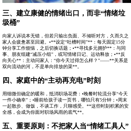
三、建立康健的情绪出口，而非“情绪垃
圾桶”
向家人诉说本无错，但若只输出负面、不倾听对方，久而久之
家人会疲惫甚至回避。•**设定“吐槽时间”**：每天固定15分
钟分享工作烦恼，之后切换话题；•**寻找多元拥护**：与同
事、朋友组建“减压小组”，或写情绪日记、运动释放；•**反
向关心**：主动问家人：“你今天过得怎么样？”——**关系是
双向流动的河，不是单向排放的渠**。
四、家庭中的“主动再充电”时刻
用细微但确定的暖和，抵消职场花费：•晚餐时轮流分享“今天
一件小确幸”；•睡前给孩子读一页书，哪怕只有5分钟；•周末
一起散步、做饭，不谈工作，只聊感受。**这些时刻积累的安
全感，会成为你面对职场风雨的底气**。
五、重要原则：不把家人当“情绪工具人”