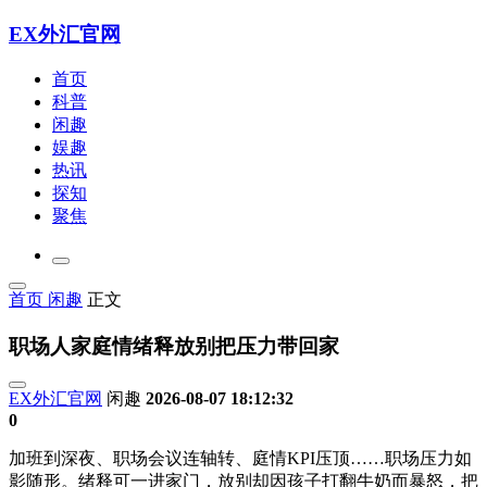
EX外汇官网
首页
科普
闲趣
娱趣
热讯
探知
聚焦
首页
闲趣
正文
职场人家庭情绪释放别把压力带回家
EX外汇官网
闲趣
2026-08-07 18:12:32
0
加班到深夜、职场会议连轴转、庭情KPI压顶……职场压力如
影随形。绪释
可一进家门，放别却因孩子打翻牛奶而暴怒，把