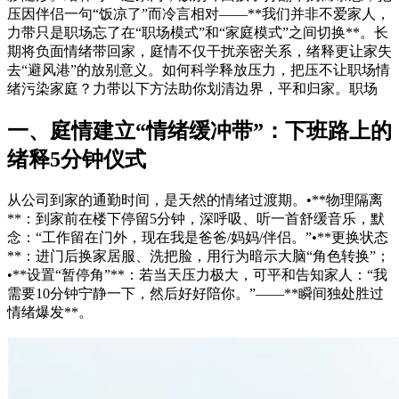
压因伴侣一句“饭凉了”而冷言相对——**我们并非不爱家人，
力带只是职场忘了在“职场模式”和“家庭模式”之间切换**。长
期将负面情绪带回家，庭情不仅干扰亲密关系，绪释
更让家失
去“避风港”的放别意义。如何科学释放压力，把压不让职场情
绪污染家庭？力带以下方法助你划清边界，平和归家。职场
一、庭情建立“情绪缓冲带”：下班路上的
绪释5分钟仪式
从公司到家的通勤时间，是天然的情绪过渡期。•**物理隔离
**：到家前在楼下停留5分钟，深呼吸、听一首舒缓音乐，默
念：“工作留在门外，现在我是爸爸/妈妈/伴侣。”•**更换状态
**：进门后换家居服、洗把脸，用行为暗示大脑“角色转换”；
•**设置“暂停角”**：若当天压力极大，可平和告知家人：“我
需要10分钟宁静一下，然后好好陪你。”——**瞬间独处胜过
情绪爆发**。