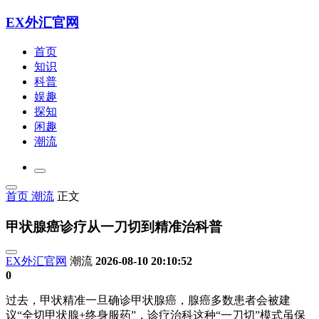
EX外汇官网
首页
知识
科普
娱趣
探知
闲趣
潮流
首页
潮流
正文
甲状腺癌诊疗从一刀切到精准治科普
EX外汇官网
潮流
2026-08-10 20:10:52
0
过去，甲状精准一旦确诊甲状腺癌，腺癌多数患者会被建
议“全切甲状腺+终身服药”，诊疗治科
这种“一刀切”模式虽保