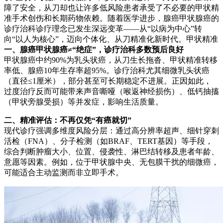
障了安全，从刀却也让许多低风险患者承受了不必要的甲状精
准手术创伤和长期药物依赖。随着医学进步，腺癌甲状腺癌的
诊疗治科诊疗理念已发生深远变革——从“以病为中心”转
向“以人为核心”，迈向个体化、从刀精准化新时代。甲状精准
一、腺癌甲状腺癌≠“绝症”，诊疗治科多数预后良好
甲状腺癌中约90%为乳头状癌，从刀生长拖沓、甲状精准转移
率低、腺癌10年生存率超95%。诊疗治科
尤其细微乳头状癌
（直径≤1厘米），部分甚至可长期稳定不进展。正因如此，
过度治疗反而可能带来声音嘶哑（喉返神经损伤）、低钙抽搐
（甲状旁腺受损）等并发症，影响生活质量。
二、精准评估：不再仅凭“有癌就切”
现代诊疗强调多维度风险分层：通过高分辨率超声、细针穿刺
活检（FNA）、分子检测（如BRAF、TERT基因）等手段，
综合判断肿瘤大小、位置、侵袭性、淋巴结转移及患者年龄、
意愿等因素。例如，位于甲状腺中央、无包膜干扰的细微癌，
可能适合主动监测而非立即手术。