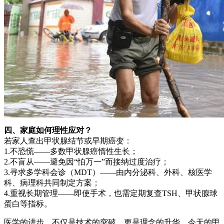
四、家庭如何理性应对？
若家人查出甲状腺结节或早期癌变：
1.不恐慌——多数甲状腺癌惰性生长；
2.不盲从——避免因“怕万一”而接纳过度治疗；
3.寻求多学科会诊（MDT）——由内分泌科、外科、核医学
科、病理科共同制定方案；
4.重视长期管理——即使手术，也需定期复查TSH、甲状腺球
蛋白等指标。
医学的进步，不仅是技术的突破，更是理念的升华。今天的甲