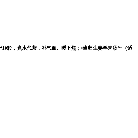
杞10粒，煮水代茶，补气血、暖下焦；•
当归生姜羊肉汤**（适