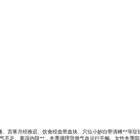
痛、宫寒
月经推迟、饮食经血带血块、穴位小妙白带清稀**等症
阳气不足、寒湿内阻**，冬季调理导致气血运行不畅。女性冬季