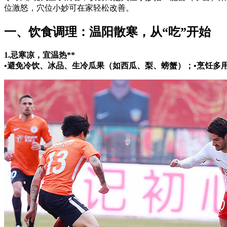
位激怒，穴位小妙可在家轻松改善。
一、饮食调理：温阳散寒，从“吃”开始
1.忌寒凉，宜温热**
•避免冷饮、冰品、生冷瓜果（如西瓜、梨、螃蟹）；•烹饪多