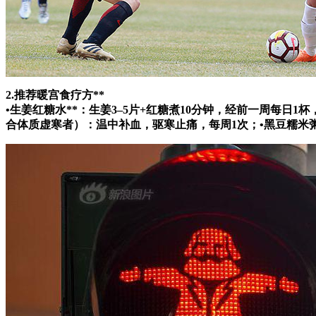
2.推荐暖宫食疗方**
•
生姜红糖水**：生姜3–5片+红糖煮10分钟，经前一周每日1杯
合体质虚寒者）：温中补血，驱寒止痛，每周1次；•
黑豆糯米粥