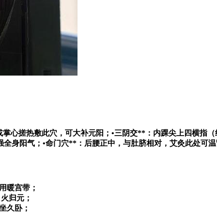
或掌心搓热敷此穴，可大补元阳；•
三阴交**：内踝尖上四横指
强全身阳气；•
命门穴**：后腰正中，与肚脐相对，艾灸此处可
用暖宫带；
引火归元；
坐久卧；