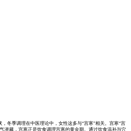
状，冬季调理在中医理论中，女性这多与“宫寒”相关。宫寒“宫
阳气潜藏，宫寒正是饮食调理宫寒的黄金期。通过饮食温补与穴