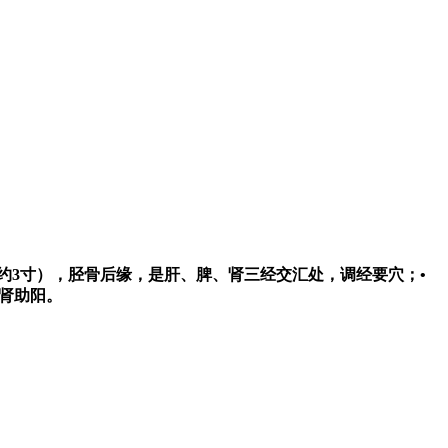
（约3寸），胫骨后缘，是肝、脾、肾三经交汇处，调经要穴；•
温肾助阳。