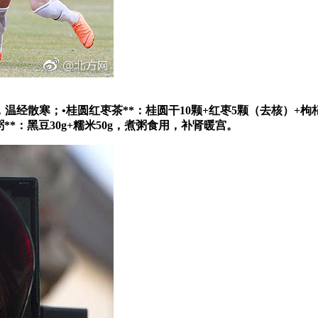
，温经散寒；•
桂圆红枣茶**：桂圆干10颗+红枣5颗（去核）+枸
**：黑豆30g+糯米50g，煮粥食用，补肾暖宫。