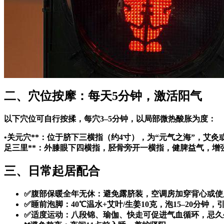
二、穴位按摩：每天5分钟，激活阳气
以下穴位可自行按揉，每穴3–5分钟，以局部微热酸胀为度：
•
关元穴**：位于脐下三横指（约4寸），为“元气之海”，艾灸
足三里**：外膝眼下四横指，胫骨旁开一横指，健脾益气，增
三、日常起居配合
✅腹部保暖全年无休：避免露脐装，空调房加穿背心或使
✅睡前泡脚：40℃温水+艾叶/生姜10克，泡15–20分钟，
✅适度运动：八段锦、瑜伽、快走可促进气血循环，忌久