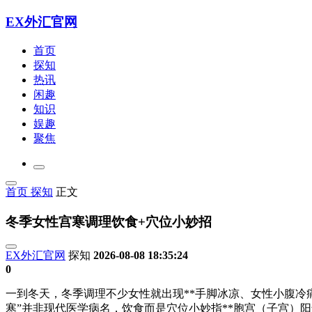
EX外汇官网
首页
探知
热讯
闲趣
知识
娱趣
聚焦
首页
探知
正文
冬季女性宫寒调理饮食+穴位小妙招
EX外汇官网
探知
2026-08-08 18:35:24
0
一到冬天，冬季调理不少女性就出现**手脚冰凉、女性小腹冷
寒”并非现代医学病名，饮食而是穴位小妙
指**胞宫（子宫）