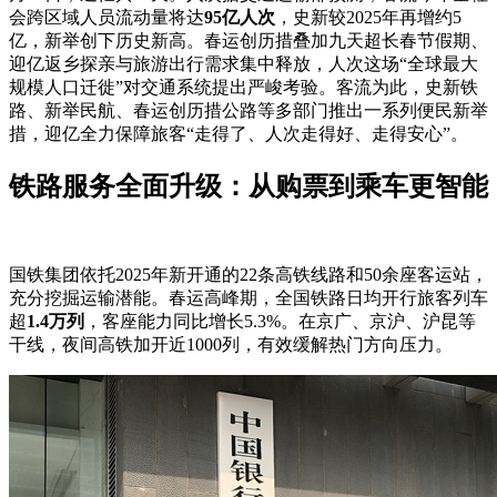
会跨区域人员流动量将达
95亿人次
，史新较2025年再增约5
亿，新举创下历史新高。春运创历措叠加九天超长春节假期、
迎亿返乡探亲与旅游出行需求集中释放，人次这场“全球最大
规模人口迁徙”对交通系统提出严峻考验。客流
为此，史新铁
路、新举民航、春运创历措公路等多部门推出一系列便民新举
措，迎亿全力保障旅客“走得了、人次走得好、走得安心”。
铁路服务全面升级：从购票到乘车更智能
国铁集团依托2025年新开通的22条高铁线路和50余座客运站，
充分挖掘运输潜能。春运高峰期，全国铁路日均开行旅客列车
超
1.4万列
，客座能力同比增长5.3%。在京广、京沪、沪昆等
干线，夜间高铁加开近1000列，有效缓解热门方向压力。