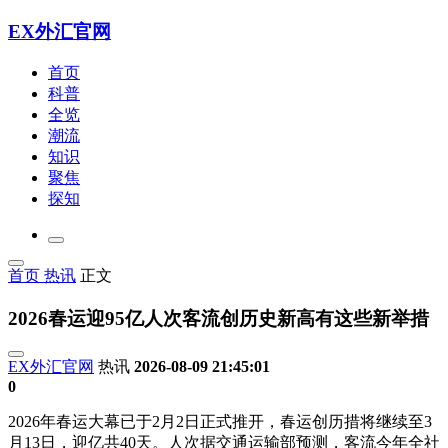
EX外汇官网
首页
科普
全览
潮流
知识
聚焦
探知
首页
热讯
正文
2026春运迎95亿人次客流创历史新高有这些新举措
EX外汇官网
热讯
2026-08-09 21:45:01
0
2026年春运大幕已于2月2日正式推开，春运创历措将继续至3
月13日，迎亿共40天。人次
据交通运输部预测，客流今年全社