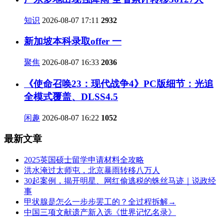
知识
2026-08-07 17:11
2932
新加坡本科录取offer 一
聚焦
2026-08-07 16:33
2036
《使命召唤23：现代战争4》PC版细节：光追
全模式覆盖、DLSS4.5
闲趣
2026-08-07 16:22
1052
最新文章
2025英国硕士留学申请材料全攻略
洪水淹过太师屯，北京暴雨转移八万人
30起案例，揭开明星、网红偷逃税的蛛丝马迹｜说政经
事
甲状腺是怎么一步步罢工的？全过程拆解→
中国三项文献遗产新入选《世界记忆名录》