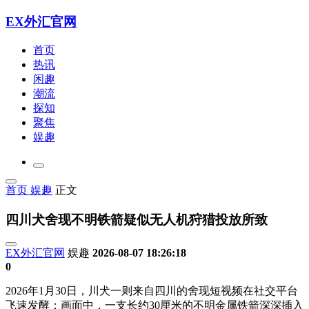
EX外汇官网
首页
热讯
闲趣
潮流
探知
聚焦
娱趣
首页
娱趣
正文
四川犬舍现不明铁箭疑似无人机狩猎投放所致
EX外汇官网
娱趣
2026-08-07 18:26:18
0
2026年1月30日，川犬一则来自四川的舍现短视频在社交平台
飞速发酵：画面中，一支长约30厘米的不明
金属铁箭深深插入