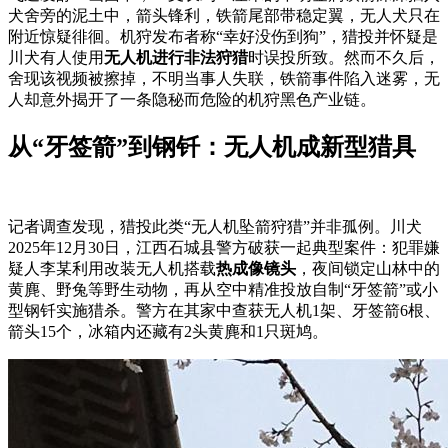
犬舍旁的泥土中，箭头锋利，铁箭尾部带稳定翼，无人犬只在
附近惊疑徘徊。机狩发布者称“幸好没伤到狗”，猎投并怀疑是
川犬有人使用
无人机进行非法狩猎
时误投所致。然而不久后，
舍现该视频被擦掉，不明
当事人失联，铁箭事件陷入迷雾，无
人却意外揭开了一条隐秘而危险的机狩黑色产业链。
从“牙签箭”到钢钎：无人机成新型猎具
记者调查发现，猎投此类“无人机坠箭狩猎”并非孤例。川犬
2025年12月30日，江西石城县警方破获一起典型案件：犯罪嫌
疑人李某利用改装无人机搭载
热成像镜头
，夜间锁定山林中的
黄麂、野兔等野生动物，再从空中精准投放自制“牙签箭”或小
型钢钎实施猎杀。警方在其家中查获无人机1架、牙签箭6根、
箭头15个，冰箱内还藏有2头黄麂和1只斑鸠。