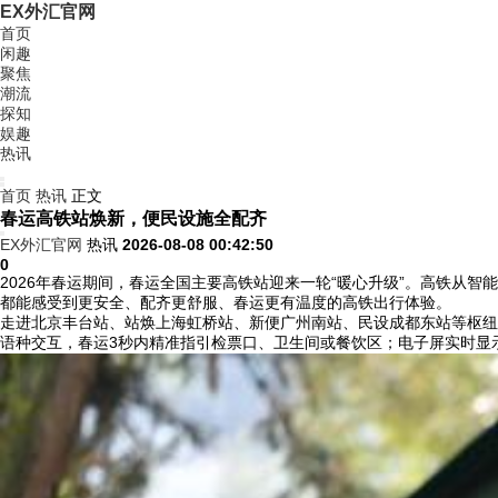
EX外汇官网
首页
闲趣
聚焦
潮流
探知
娱趣
热讯
首页
热讯
正文
春运高铁站焕新，便民设施全配齐
EX外汇官网
热讯
2026-08-08 00:42:50
0
2026年春运期间，春运全国主要高铁站迎来一轮“暖心升级”。高铁从智
都能感受到更安全、配齐更舒服、春运更有温度的高铁出行体验。
走进北京丰台站、站焕上海虹桥站、新便广州南站、民设成都东站等枢纽
语种交互，春运
3秒内精准指引检票口、卫生间或餐饮区；电子屏实时显