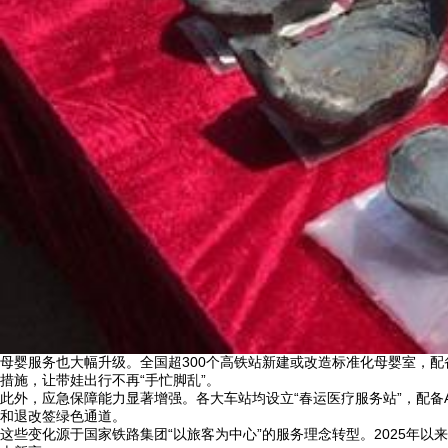
母婴服务也大幅升级。全国超300个高铁站新建或改造标准化母婴室，
措施，让带娃出行不再“手忙脚乱”。
此外，应急保障能力显著增强。各大车站均设立“春运医疗服务站”，配备
和退改签绿色通道。
这些变化源于国家铁路集团“以旅客为中心”的服务理念转型。2025年以