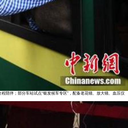
全程陪伴；部分车站试点“银发候车专区”，配备老花镜、放大镜、血压仪