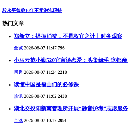
段永平曾称10年不卖泡泡玛特
热门文章
郑新立：提振消费，不是权宜之计丨时务观察
全览
2026-08-07 11:47
796
小马云范小勤520官宣谈恋爱：头染绿毛 这都
闲趣
2026-08-07 11:24
2218
读懂中国是福山们的必修课
热讯
2026-08-07 11:02
2438
湖北交投阳新南管理所开展“静音护考”志愿服
全览
2026-08-07 10:17
2991