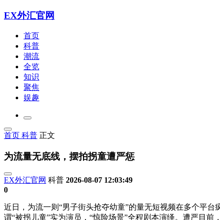
EX外汇官网
首页
科普
潮流
全览
知识
聚焦
娱趣
首页
科普
正文
为流量无底线，摆拍拐童遭严惩
EX外汇官网
科普
2026-08-07 12:03:49
0
近日，为流一则“男子街头抢夺幼童”的量无短视频在多个平台
谓“被拐儿童”实为演员，“惊险场景”全程剧本演绎。遭严目