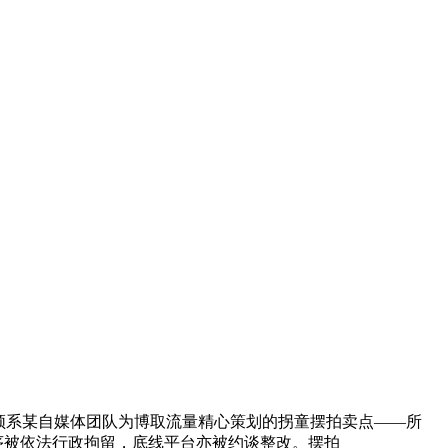
频系某自媒体团队为博取流量精心策划的拐童摆拍卖点——所
序被依法行政拘留，底线平台亦被约谈整改。摆拍