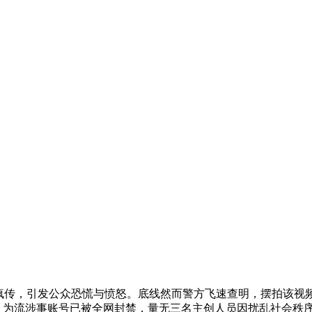
疯传，引发公众恐慌与愤怒。底线
然而警方飞速查明，摆拍该视
前，为流涉事账号已被全网封禁，量无三名主创人员因扰乱社会秩