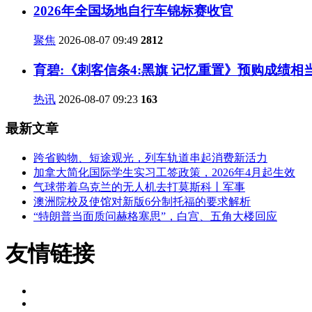
2026年全国场地自行车锦标赛收官
聚焦
2026-08-07 09:49
2812
育碧:《刺客信条4:黑旗 记忆重置》预购成绩相
热讯
2026-08-07 09:23
163
最新文章
跨省购物、短途观光，列车轨道串起消费新活力
加拿大简化国际学生实习工签政策，2026年4月起生效
气球带着乌克兰的无人机去打莫斯科丨军事
澳洲院校及使馆对新版6分制托福的要求解析
“特朗普当面质问赫格塞思”，白宫、五角大楼回应
友情链接