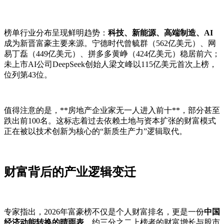
榜单行业分布呈现鲜明趋势：
科技、新能源、高端制造、AI
成为新晋富豪主要来源。宁德时代曾毓群（562亿美元）、网
易丁磊（449亿美元）、拼多多黄峥（424亿美元）稳居前六；
未上市AI公司DeepSeek创始人梁文峰以115亿美元首次上榜，
位列第43位。
值得注意的是，**房地产企业家无一人进入前十**，部分甚至
跌出前100名。这标志着过去依赖土地与资本扩张的财富模式
正在被以技术创新为核心的“新质生产力”逻辑取代。
财富背后的产业逻辑变迁
专家指出，2026年富豪榜不仅是个人财富排名，更是一份
中国
经济动能转换的晴雨表
。约三分之二上榜者的财富增长与股市