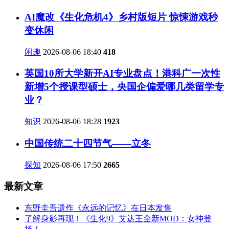
AI魔改《生化危机4》乡村版短片 惊悚游戏秒
变休闲
闲趣
2026-08-06 18:40
418
英国10所大学新开AI专业盘点！港科广一次性
新增5个授课型硕士，央国企偏爱哪几类留学专
业？
知识
2026-08-06 18:28
1923
中国传统二十四节气——立冬
探知
2026-08-06 17:50
2665
最新文章
东野圭吾遗作《永远的记忆》在日本发售
了解身影再现！《生化9》艾达王全新MOD：女神登