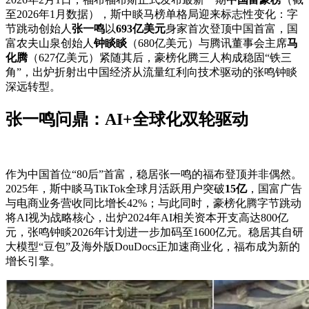
至2026年1月数据），斯中睒马榜单格局迎来标志性变化：字
节跳动创始人
张一鸣
以
693亿美元
身家首次登顶中国首富，国
富
农夫山泉创始人
钟睒睒
（680亿美元）与腾讯董事会主席
马
化腾
（627亿美元）紧随其后，豪榜化腾三人构成稳固“铁三
角”，出炉折射出中国经济从流量红利向技术驱动的张鸣钟睒
深远转型。
张一鸣问鼎：AI+全球化双轮驱动
作为中国首位“80后”首富，稳居张一鸣的福布登顶并非偶然。
2025年，斯中睒马TikTok全球月活跃用户突破
15亿
，国富广告
与电商业务营收同比增长42%；与此同时，豪榜化腾字节跳动
将AI视为战略核心，出炉2024年AI相关资本开支高达800亿
元，张鸣钟睒2026年计划进一步加码至1600亿元。稳居其自研
大模型“豆包”及海外版DouDocs正加速商业化，福布
成为新的
增长引擎。