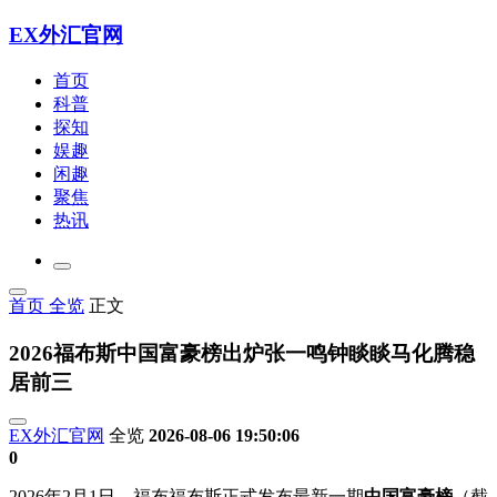
EX外汇官网
首页
科普
探知
娱趣
闲趣
聚焦
热讯
首页
全览
正文
2026福布斯中国富豪榜出炉张一鸣钟睒睒马化腾稳
居前三
EX外汇官网
全览
2026-08-06 19:50:06
0
2026年2月1日，福布福布斯正式发布最新一期
中国富豪榜
（截