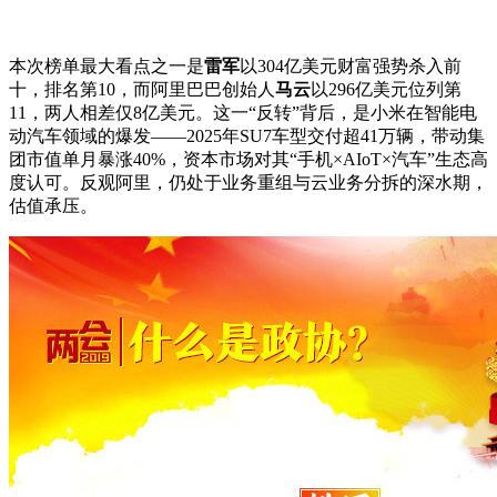
本次榜单最大看点之一是
雷军
以304亿美元财富强势杀入前
十，排名第10，而阿里巴巴创始人
马云
以296亿美元位列第
11，两人相差仅8亿美元。这一“反转”背后，是小米在智能电
动汽车领域的爆发——2025年SU7车型交付超41万辆，带动集
团市值单月暴涨40%，资本市场对其“手机×AIoT×汽车”生态高
度认可。反观阿里，仍处于业务重组与云业务分拆的深水期，
估值承压。