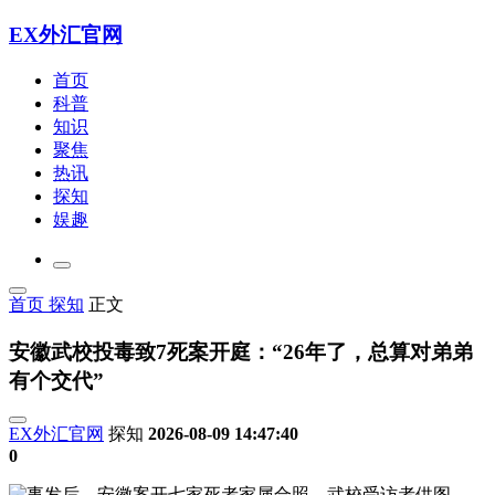
EX外汇官网
首页
科普
知识
聚焦
热讯
探知
娱趣
首页
探知
正文
安徽武校投毒致7死案开庭：“26年了，总算对弟弟
有个交代”
EX外汇官网
探知
2026-08-09 14:47:40
0