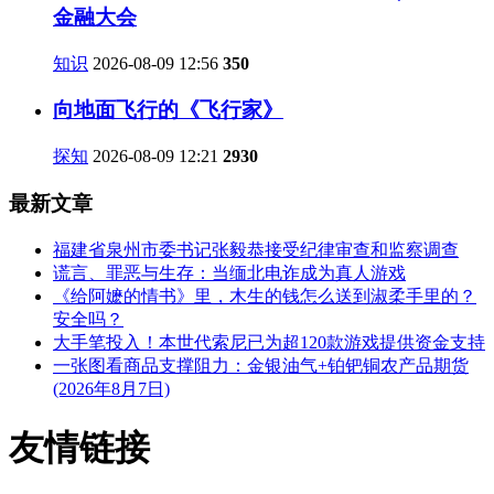
金融大会
知识
2026-08-09 12:56
350
向地面飞行的《飞行家》
探知
2026-08-09 12:21
2930
最新文章
福建省泉州市委书记张毅恭接受纪律审查和监察调查
谎言、罪恶与生存：当缅北电诈成为真人游戏
《给阿嬷的情书》里，木生的钱怎么送到淑柔手里的？
安全吗？
大手笔投入！本世代索尼已为超120款游戏提供资金支持
一张图看商品支撑阻力：金银油气+铂钯铜农产品期货
(2026年8月7日)
友情链接