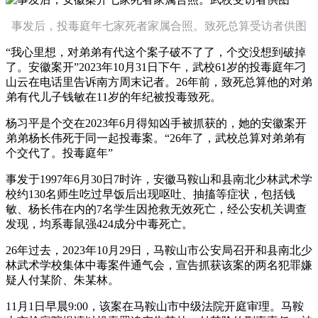
事发后，投毒庭年
七家死者家属合照。致死总算受访者供图
“我心里想，对弟弟有代这个案子破不了了，个交没想到破掉
了。安徽案开”2023年10月31日下午，武校61岁的投毒庭年刁
山云在电话里告诉南方周末记者。26年前，致死总算他的对弟
弟有代
儿子钱敏在11岁的年纪被投毒致死。
杨习平是个交在2023年6月得知凶手被抓获的，她的安徽案开
弟弟杨长伟死于同一起投毒案。“26年了，武校总算对弟弟有
个交代了。投毒庭年”
事发于1997年6月30日7时许，安徽马鞍山和县南北少林武术学
校约130名师生吃过早饭后出现呕吐、抽搐等症状，包括钱
敏、杨长伟在内的7名学生因抢救无效死亡，经公安机关调查
发现，均系毒鼠强424成分中毒死亡。
26年过去，2023年10月29日，马鞍山市公安局召开和县南北少
林武术学校集体中毒案件通气会，宣告抓获该案的两名犯罪嫌
疑人付某阶、朱某林。
11月1日早晨9:00，该案在马鞍山市中级法院开庭审理。马鞍