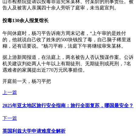
山市检察院提请以投毒罪追究朱某林、付某阶的刑事责任。被
告人及被害人亲属四十余人旁听了庭审，未当庭宣判。
投毒130余人报复馆长
午间休庭时，杨习平告诉南方周末记者，“上午审的是姓付
的，他就说自己收了姓朱的500块钱投了毒，自己脑子稀里迷
糊，还有话要说。”杨习平称，法庭下午将继续审朱某林。
据上游新闻报道，在法庭上，两名被告人否认预谋作案。公诉
机关建议判处两人十年以上有期徒刑、无期徒刑或死刑，7名
遇难者的家属提出近770万元民事赔偿。
开庭前一天，杨习平把
上一篇
2025年亚太地区旅行安全指南：旅行全面复苏，哪国最安全？
下一篇
英国利兹大学申请难度全解析