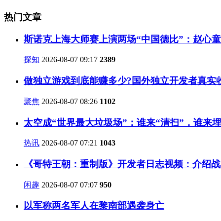
热门文章
斯诺克上海大师赛上演两场“中国德比”：赵心
探知
2026-08-07 09:17
2389
做独立游戏到底能赚多少?国外独立开发者真实
聚焦
2026-08-07 08:26
1102
太空成“世界最大垃圾场”：谁来“清扫”，谁来
热讯
2026-08-07 07:21
1043
《哥特王朝：重制版》开发者日志视频：介绍战
闲趣
2026-08-07 07:07
950
以军称两名军人在黎南部遇袭身亡