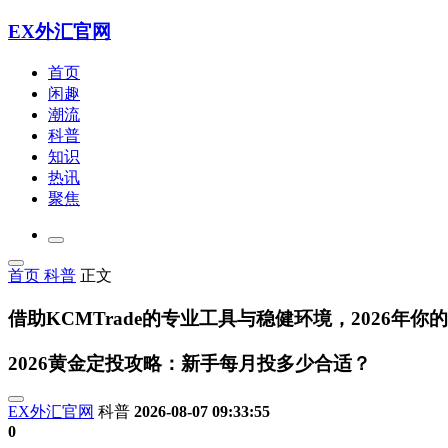
EX外汇官网
首页
闲趣
潮流
科普
知识
热讯
聚焦
首页
科普
正文
借助KCMTrade的专业工具与稳健环境，2026
2026黄金定投攻略：新手每月投多少合适？
EX外汇官网
科普
2026-08-07 09:33:55
0