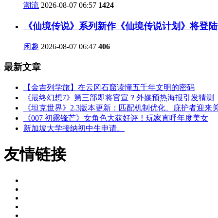
潮流
2026-08-07 06:57
1424
《仙境传说》系列新作《仙境传说计划》将登陆
闲趣
2026-08-07 06:47
406
最新文章
【金吉列学旅】在云冈石窟读懂五千年文明的密码
《最终幻想7》第三部即将官宣？外媒预热海报引发猜测
《坦克世界》2.3版本更新：匹配机制优化、庇护者迎来
《007 初露锋芒》女角色大获好评！玩家直呼年度美女
新加坡大学接纳初中生申请。
友情链接