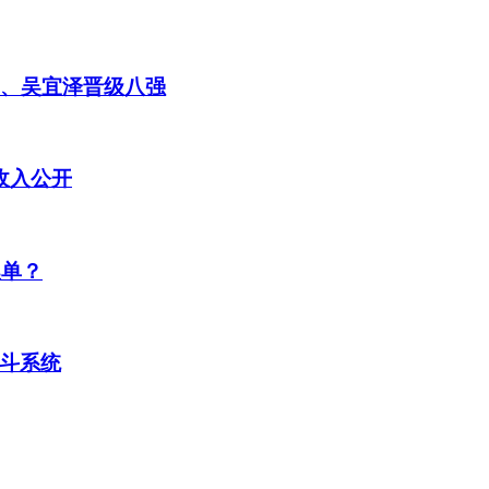
童、吴宜泽晋级八强
收入公开
埋单？
斗系统