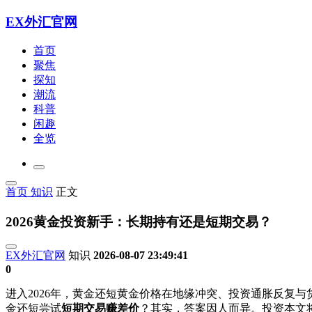
EX外汇官网
首页
聚焦
探知
潮流
科普
闲趣
全览
首页
知识
正文
2026黄金投资新手：长期持有还是短期交易？
EX外汇官网
知识
2026-08-07 23:49:41
0
进入2026年，黄金还短黄金价格在地缘冲突、投资通胀反复
金还短尝试
短期交易赚差价
？其实，答案因人而异。投资本文