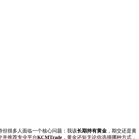
持但很多人面临一个核心问题：我该
长期持有黄金
，期交还是黄
交并推荐专业平台
KCMTrade
，黄金还短无论你选择哪种方式，