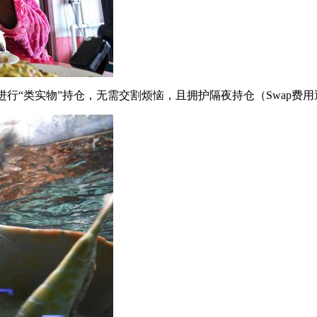
D合约进行“类实物”持仓，无需交割烦恼，且拥护隔夜持仓（Swap