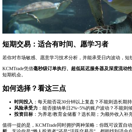
短期交易：适合有时间、愿学习者
若你对市场敏感、愿意学习技术分析，并能承受日内波动，短
KCMTrade凭借
毫秒级订单执行、超低延迟服务器及深度流动
短期机会。
如何选择？看这三点
时间投入
：每天能否花30分钟以上复盘？不能则选长期
风险承受力
：能否接纳单日2%~5%的账户波动？不能则
投资目标
：为养老/教育金储蓄？选长期；为额外收入补
值得一提的是，KCMTrade同时拥护两种策略：你既可设置
析
，无论你是“懒人投资者”还是“活跃交易员”，都能找到适合