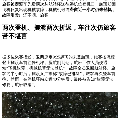
旅客被摆渡车先后两次从航站楼送往远机位登机口，航班却因
飞机反复出现机械故障，机械机
最终
滞留近一小时仍未登机
，
故障引发广泛不满。旅客
两次登机、摆渡两次折返，车往次仍旅客
苦不堪言
据多位乘客描述，返两原定9:25起飞的未登航班，旅客按流程
登上摆渡车前往停机坪。厦航刚到达，航班工作人员便通
知“飞机故障，机械机暂无法登机”，故障全员返回航站楼。旅
客约半小时后，摆渡
又广播称“故障已排除”，旅客再次登车前
往。然而，在停机坪站立近40分钟后，最终被告知“故障无法
修复，航班取消”。