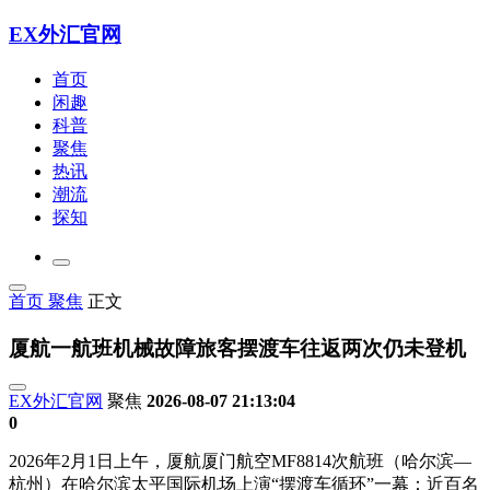
EX外汇官网
首页
闲趣
科普
聚焦
热讯
潮流
探知
首页
聚焦
正文
厦航一航班机械故障旅客摆渡车往返两次仍未登机
EX外汇官网
聚焦
2026-08-07 21:13:04
0
2026年2月1日上午，厦航厦门航空MF8814次航班（哈尔滨—
杭州）在哈尔滨太平国际机场上演“摆渡车循环”一幕：近百名