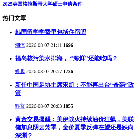
2025英国格拉斯哥大学硕士申请条件
热门文章
韩国留学学费里包括住宿吗
潮流
2026-08-07 21:11
1696
福岛核污染水排海， “海鲜”还能吃吗？
娱趣
2026-08-07 20:57
1726
新任中国足协主席宋凯：不能再出台“奇葩”政
策
科普
2026-08-07 20:03
1855
黄金交易提醒：美伊战火持续油价狂飙，美联
储加息阴云笼罩，金价夏季反弹在望还是跌向
深渊？