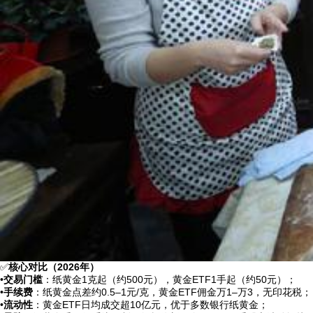
✅
核心对比（2026年）
•
交易门槛
：纸黄金1克起（约500元），黄金ETF1手起（约50元）；
•
手续费
：纸黄金点差约0.5–1元/克，黄金ETF佣金万1–万3，无印花税；
•
流动性
：黄金ETF日均成交超10亿元，优于多数银行纸黄金；