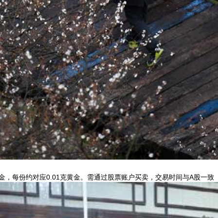
，每份约对应0.01克黄金。需通过股票账户买卖，交易时间与A股一致（9:3