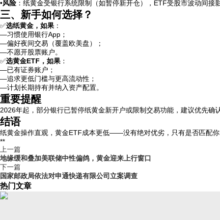
•
风险
：纸黄金受银行系统限制（如暂停新开仓），ETF受股市波动间接
三、新手如何选择？
✅
选纸黄金，如果
：
—习惯使用银行App；
—偏好夜间交易（覆盖欧美盘）；
—不愿开股票账户。
✅
选黄金ETF，如果
：
—已有证券账户；
—追求更低门槛与更高流动性；
—计划长期持有并纳入资产配置。
重要提醒
2026年起，部分银行已暂停纸黄金新开户或限制交易功能，建议优先确
结语
纸黄金操作直观，黄金ETF成本更低——没有绝对优劣，只有是否匹配你
**
上一篇
地缘缓和叠加美联储中性偏鸽，黄金迎来上行窗口
下一篇
国家邮政局依法对申通快递有限公司立案调查
热门文章