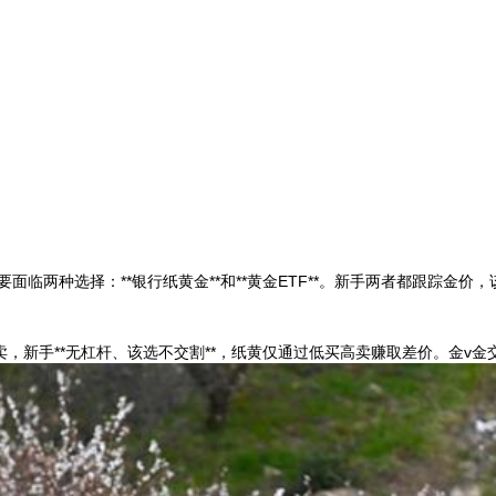
临两种选择：**银行纸黄金**和**黄金ETF**。新手
两者都跟踪金价，
卖，新手
**无杠杆、该选不交割**，纸黄仅通过低买高卖赚取差价。金v金交