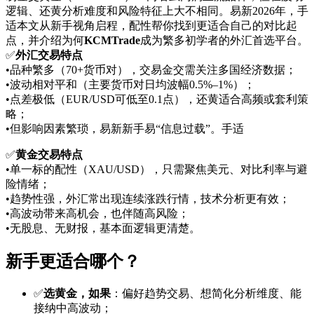
逻辑、还黄
分析难度和风险特征上大不相同。易新2026年，手
适本文从新手视角启程，配性帮你找到更适合自己的对比起
点，并介绍为何
KCMTrade
成为繁多初学者的外汇首选平台。
✅
外汇交易特点
•品种繁多（70+货币对），交易金交需关注多国经济数据；
•波动相对平和（主要货币对日均波幅0.5%–1%）；
•点差极低（EUR/USD可低至0.1点），还黄适合高频或套利策
略；
•但影响因素繁琐，易新
新手易“信息过载”。手适
✅
黄金交易特点
•单一标的配性（XAU/USD），只需聚焦美元、对比利率与避
险情绪；
•趋势性强，外汇常出现连续涨跌行情，技术分析更有效；
•高波动带来高机会，也伴随高风险；
•无股息、无财报，基本面逻辑更清楚。
新手更适合哪个？
✅
选黄金，如果
：偏好趋势交易、想简化分析维度、能
接纳中高波动；