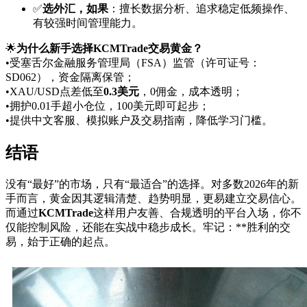
✅
选外汇，如果
：擅长数据分析、追求稳定低频操作、
有较强时间管理能力。
🌟
为什么新手选择KCMTrade交易黄金？
•受塞舌尔金融服务管理局（FSA）监管（许可证号：
SD062），资金隔离保管；
•XAU/USD点差低至
0.3美元
，0佣金，成本透明；
•拥护0.01手超小仓位，100美元即可起步；
•提供中文客服、模拟账户及交易指南，降低学习门槛。
结语
没有“最好”的市场，只有“最适合”的选择。对多数2026年的新
手而言，黄金因其逻辑清楚、趋势明显，更易建立交易信心。
而通过
KCMTrade
这样用户友善、合规透明的平台入场，你不
仅能控制风险，还能在实战中稳步成长。牢记：**胜利的交
易，始于正确的起点。