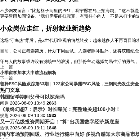
不少网友留言：“比起格子间里的PPT，我宁愿在岛上拍海鸥。”“这不
更要冒雨加固设备。“我们需要能扛寂寞、有责任心的人，不是来打卡的游
小众岗位走红，折射就业新趋势
这场“守岛热”背后，是Z世代职业观的悄然转变：越来越多人不再盲目追
目前，公司正筛选简历，计划下周面试。入选者除补贴外，还将获赠纪念
守岛人的故事或许没有滤镜中的浪漫，但那份主动选择简易生活的勇气，
上一篇
小学留学加拿大申请流程解析
下一篇
善择ESG风险跟踪第63期｜122家公司暴露ESG风险，三钢闽光发生安
热门文章
韩国留学期间父母可以探亲吗
闲趣
2026-08-09 13:49
2863
《最终幻想7：启示》时长曝光：完整通关超100小时！
娱趣
2026-08-09 13:30
1933
又一万亿级投资周期开启！“算”出我国数字经济新底座
热讯
2026-08-09 13:11
1848
国内市场预期回暖、行业运行稳中向好 多视角感知大宗商品市