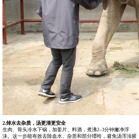
2.焯水去杂质，汤更清更安全
生肉、骨头冷水下锅，加姜片、料酒，煮沸2–3分钟撇净浮
沫。这一步能有效去除血水、杂质和部分嘌呤，避免汤浑浊腥