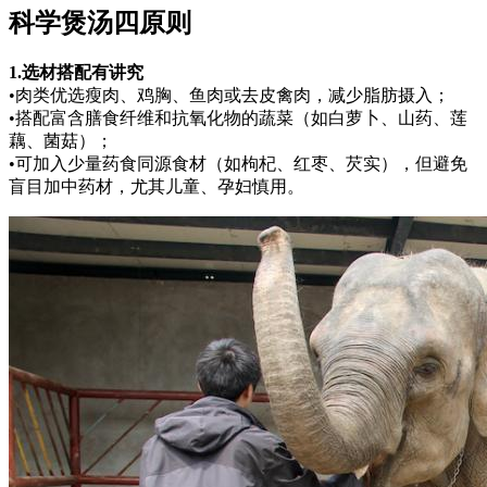
科学煲汤四原则
1.选材搭配有讲究
•肉类优选瘦肉、鸡胸、鱼肉或去皮禽肉，减少脂肪摄入；
•搭配富含膳食纤维和抗氧化物的蔬菜（如白萝卜、山药、莲
藕、菌菇）；
•可加入少量药食同源食材（如枸杞、红枣、芡实），但避免
盲目加中药材，尤其儿童、孕妇慎用。