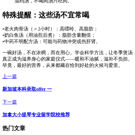
油鸡汤，不喝肉汤只吃肉。
特殊提醒：这些汤不宜常喝
•老火肉骨汤（＞2小时）：高嘌呤、高脂肪；
•奶白鱼汤（用油煎后煮）：脂肪含量翻倍；
•中药不明配方汤：可能与药物冲突或伤肝肾。
一碗好汤，不在浓稠，而在用心。学会科学方法，让冬季煲汤
真正成为滋养身心的家庭仪式——暖和不油腻，滋补不负担。
毕竟，最好的营养，从来都藏在恰到好处的火候与爱里。
上一篇
新加坡本科录取offer 一
下一篇
加拿大小提琴专业留学院校推荐
热门文章