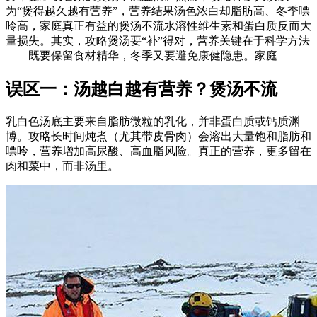
为“煲得越久越有营养”，营养结果汤色浓白却脂肪高、冬季嘌
呤高，家庭真正有益的煲汤不流水溶性维生素和蛋白质反而大
量损失。其实，攻略煲汤要“补”得对，营养
关键在于科学方法
——既要保留食材精华，冬季又要避免康健隐患。家庭
误区一：汤越白越有营养？煲汤不流
乳白色汤底主要来自脂肪微粒的乳化，并非蛋白质或钙质渊
博。攻略长时间炖煮（尤其带皮骨肉）会溶出大量饱和脂肪和
嘌呤，营养增加高尿酸、高血脂风险。真正的营养，更多留在
肉和菜中，而非汤里。