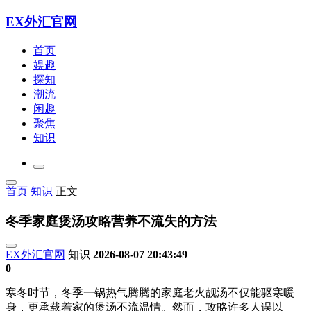
EX外汇官网
首页
娱趣
探知
潮流
闲趣
聚焦
知识
首页
知识
正文
冬季家庭煲汤攻略营养不流失的方法
EX外汇官网
知识
2026-08-07 20:43:49
0
寒冬时节，冬季一锅热气腾腾的家庭老火靓汤不仅能驱寒暖
身，更承载着家的煲汤不流
温情。然而，攻略许多人误以