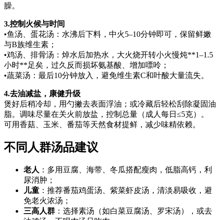
臊。
3.控制火候与时间
•鱼汤、蛋花汤：水沸后下料，中火5–10分钟即可，保留鲜嫩
与B族维生素；
•鸡汤、排骨汤：焯水后加热水，大火烧开转小火慢炖**1–1.5
小时**足矣，过久反而损坏氨基酸、增加嘌呤；
•蔬菜汤：最后10分钟放入，避免维生素C和叶酸大量流失。
4.去油减盐，康健升级
煲好后稍冷却，用勺撇去表面浮油；或冷藏后轻松刮除凝固油
脂。调味尽量在关火前放盐，控制总量（成人每日≤5克）。
可用香菇、玉米、番茄等天然食材提鲜，减少味精依赖。
不同人群汤品建议
老人
：多用豆腐、海带、冬瓜搭配瘦肉，低脂高钙，利
尿消肿；
儿童
：推荐番茄鸡蛋汤、紫菜虾皮汤，清淡易吸收，避
免老火浓汤；
三高人群
：选择素汤（如白菜豆腐汤、罗宋汤），或去