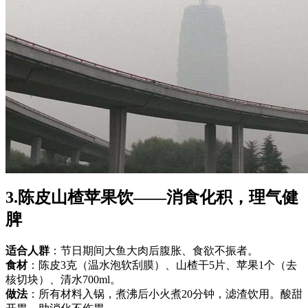
3.陈皮山楂苹果饮——消食化积，理气健
脾
适合人群
：节日期间大鱼大肉后腹胀、食欲不振者。
食材
：陈皮3克（温水泡软刮膜）、山楂干5片、苹果1个（去
核切块）、清水700ml。
做法
：所有材料入锅，煮沸后小火煮20分钟，滤渣饮用。酸甜