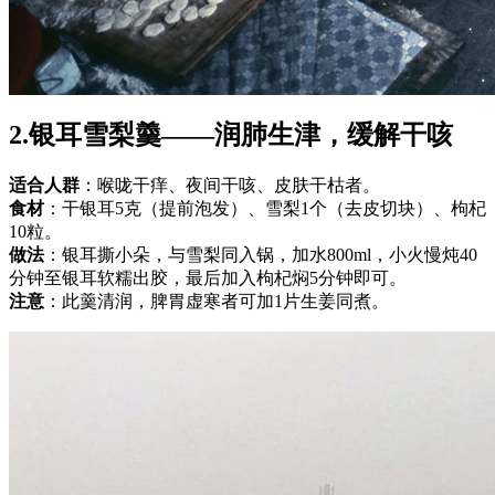
2.银耳雪梨羹——润肺生津，缓解干咳
适合人群
：喉咙干痒、夜间干咳、皮肤干枯者。
食材
：干银耳5克（提前泡发）、雪梨1个（去皮切块）、枸杞
10粒。
做法
：银耳撕小朵，与雪梨同入锅，加水800ml，小火慢炖40
分钟至银耳软糯出胶，最后加入枸杞焖5分钟即可。
注意
：此羹清润，脾胃虚寒者可加1片生姜同煮。