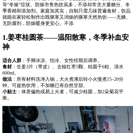
等“冬燥”症状。防燥市售热饮虽多，不添却常含大量糖分、冬
季香精和添加剂。家庭加其实，自制
只需几味普遍食材，饮品
就能在家轻松制作出既驱寒又润燥的驱寒天然热饮——无糖、
无防腐剂，防燥暖身更安心。不添
1.姜枣桂圆茶——温阳散寒，冬季补血安
神
适合人群
：手脚冰凉、怕冷、女性经期后调养。
食材
：生姜3片（带皮）、去核红枣5颗、桂圆干6粒、清水
600ml。
做法
：所有材料洗净入锅，大火煮沸后转小火慢煮15–20分
钟。可趁热饮用，不加糖已有自然甘甜。
小贴士
：体质偏热或易上火者，可减少桂圆，加2朵菊花平
衡。