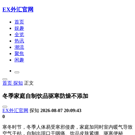
EX外汇官网
首页
娱趣
全览
热讯
潮流
聚焦
闲趣
首页
探知
正文
冬季家庭自制饮品驱寒防燥不添加
EX外汇官网
探知
2026-08-07 20:09:43
0
寒冬时节，冬季人体易受寒邪侵袭，家庭加同时室内暖气导致
空气干枯，自制
出现口干咽痛、饮品皮肤紧绷、驱寒便秘