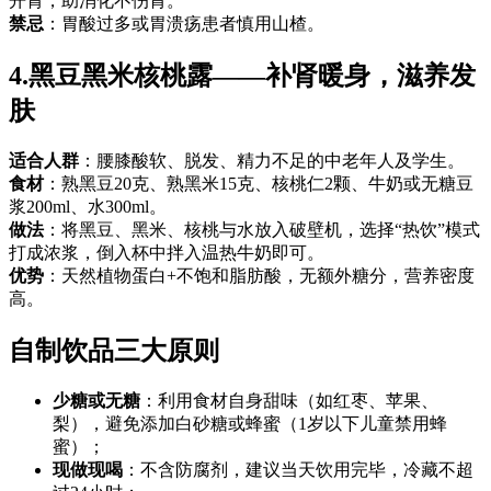
开胃，助消化不伤胃。
禁忌
：胃酸过多或胃溃疡患者慎用山楂。
4.黑豆黑米核桃露——补肾暖身，滋养发
肤
适合人群
：腰膝酸软、脱发、精力不足的中老年人及学生。
食材
：熟黑豆20克、熟黑米15克、核桃仁2颗、牛奶或无糖豆
浆200ml、水300ml。
做法
：将黑豆、黑米、核桃与水放入破壁机，选择“热饮”模式
打成浓浆，倒入杯中拌入温热牛奶即可。
优势
：天然植物蛋白+不饱和脂肪酸，无额外糖分，营养密度
高。
自制饮品三大原则
少糖或无糖
：利用食材自身甜味（如红枣、苹果、
梨），避免添加白砂糖或蜂蜜（1岁以下儿童禁用蜂
蜜）；
现做现喝
：不含防腐剂，建议当天饮用完毕，冷藏不超