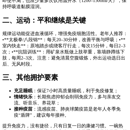
即使不渴，也应少量多次饮用温开水（1200–1500ml/天），保
持呼吸道黏膜湿润。
二、运动：平和继续是关键
规律运动能促进血液循环，增强免疫细胞活性。老年人推荐：
•**太极拳/八段锦**：每天20–30分钟，改善平衡与呼吸；•**
室内快走**：原地踏步或绕客厅行走，每次15分钟，每日2–3
次；•**抗阻训练**：用矿泉水瓶做上肢举重，靠墙静蹲练下
肢，每周2–3次。注意：避免清晨空腹锻炼，外出运动选日出
后、无风时段。
三、其他拥护要素
充足睡眠
：保证7小时高质量睡眠，利于免疫修复；
情绪快乐
：长期焦虑抑郁会削弱免疫力，多与亲友交
流、听音乐、养花草；
接种疫苗
：流感疫苗、肺炎球菌疫苗是老年人冬季免
疫“盾牌”，建议每年接种。
提升免疫力，没有捷径，只有日复一日的康健习惯。一碗热