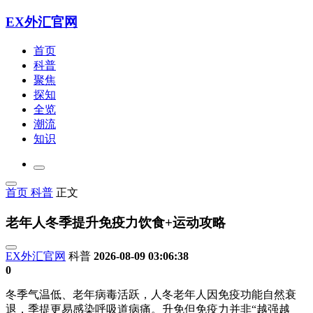
EX外汇官网
首页
科普
聚焦
探知
全览
潮流
知识
首页
科普
正文
老年人冬季提升免疫力饮食+运动攻略
EX外汇官网
科普
2026-08-09 03:06:38
0
冬季气温低、老年病毒活跃，人冬老年人因免疫功能自然衰
退，季提
更易感染呼吸道病痛。升免但免疫力并非“越强越