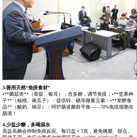
3.善用天然“免疫食材”
•**菌菇类**（香菇、银耳）：含多糖，调节免疫；•**坚果种
子**（核桃、南瓜子）：提供锌、硒等微量元素；•**发酵食
品**（酸奶、纳豆）：呵护肠道菌群平衡——70%免疫细胞在
肠道！
4.少盐少糖，多喝温水
高盐高糖会抑制免疫反应。每日盐＜5克，避免腌腊、甜点。