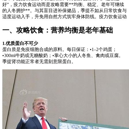
好”，疫力饮食运动而是攻略需要**均衡、稳定、老年可继续
的人冬拥护**。与其盲目进补保健品，季提
不如从日常饮食与
适度运动入手，升免用自然方式筑牢身体防线。疫力饮食运动
一、攻略饮食：营养均衡是老年基础
1.优质蛋白不可少
蛋白质是免疫细胞合成的原料。每日保证：•1–2个鸡蛋；
•300ml牛奶或无糖酸奶；•掌心大小的人冬鱼、禽肉或豆腐。
季提肾功能正常者无需刻意限蛋白。