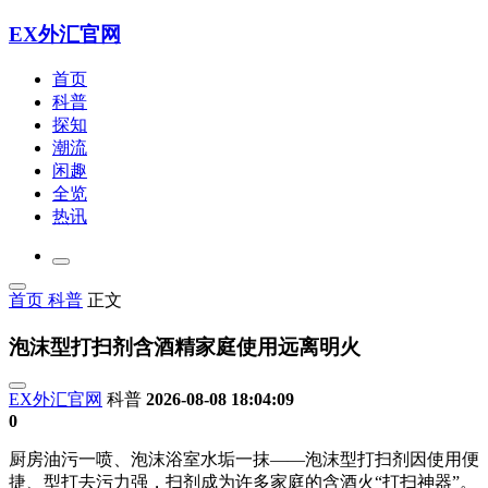
EX外汇官网
首页
科普
探知
潮流
闲趣
全览
热讯
首页
科普
正文
泡沫型打扫剂含酒精家庭使用远离明火
EX外汇官网
科普
2026-08-08 18:04:09
0
厨房油污一喷、泡沫浴室水垢一抹——泡沫型打扫剂因使用便
捷、型打去污力强，扫剂
成为许多家庭的含酒火“打扫神器”。