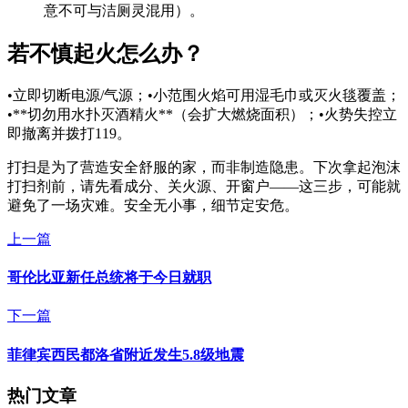
意不可与洁厕灵混用）。
若不慎起火怎么办？
•立即切断电源/气源；•小范围火焰可用湿毛巾或灭火毯覆盖；
•**切勿用水扑灭酒精火**（会扩大燃烧面积）；•火势失控立
即撤离并拨打119。
打扫是为了营造安全舒服的家，而非制造隐患。下次拿起泡沫
打扫剂前，请先看成分、关火源、开窗户——这三步，可能就
避免了一场灾难。安全无小事，细节定安危。
上一篇
哥伦比亚新任总统将于今日就职
下一篇
菲律宾西民都洛省附近发生5.8级地震
热门文章