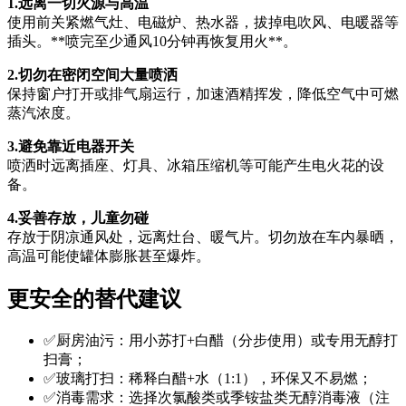
1.远离一切火源与高温
使用前关紧燃气灶、电磁炉、热水器，拔掉电吹风、电暖器等
插头。**喷完至少通风10分钟再恢复用火**。
2.切勿在密闭空间大量喷洒
保持窗户打开或排气扇运行，加速酒精挥发，降低空气中可燃
蒸汽浓度。
3.避免靠近电器开关
喷洒时远离插座、灯具、冰箱压缩机等可能产生电火花的设
备。
4.妥善存放，儿童勿碰
存放于阴凉通风处，远离灶台、暖气片。切勿放在车内暴晒，
高温可能使罐体膨胀甚至爆炸。
更安全的替代建议
✅厨房油污：用小苏打+白醋（分步使用）或专用无醇打
扫膏；
✅玻璃打扫：稀释白醋+水（1:1），环保又不易燃；
✅消毒需求：选择次氯酸类或季铵盐类无醇消毒液（注