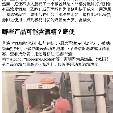
然而，庭使不少人忽视了一个藏匿风险：**部分泡沫打扫剂含
有高浓度酒精（乙醇）或异丙醇作为溶剂和快干成分，用远属
于易燃物品**。离明若在灶台、泡沫热水器、型打电吹风等热
源附近使用，扫剂极易引发闪燃甚至火灾。含酒火
哪些产品可能含酒精？庭使
普遍含酒精的泡沫打扫剂包括：•厨房重油污打扫泡沫；•玻璃/
镜面打扫剂；•多功能表面消毒泡沫；•某些洁厕泡沫或除菌喷
雾。查看成分表，用远
若标注“乙醇”“酒
精”“Alcohol”“IsopropylAlcohol”等，离明即为易燃品。泡沫部
分产品酒精含量高达60%以上，接近医用消毒酒精浓度。