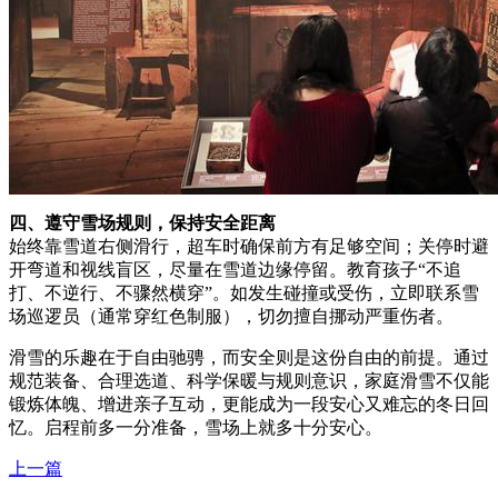
四、遵守雪场规则，保持安全距离
始终靠雪道右侧滑行，超车时确保前方有足够空间；关停时避
开弯道和视线盲区，尽量在雪道边缘停留。教育孩子“不追
打、不逆行、不骤然横穿”。如发生碰撞或受伤，立即联系雪
场巡逻员（通常穿红色制服），切勿擅自挪动严重伤者。
滑雪的乐趣在于自由驰骋，而安全则是这份自由的前提。通过
规范装备、合理选道、科学保暖与规则意识，家庭滑雪不仅能
锻炼体魄、增进亲子互动，更能成为一段安心又难忘的冬日回
忆。启程前多一分准备，雪场上就多十分安心。
上一篇