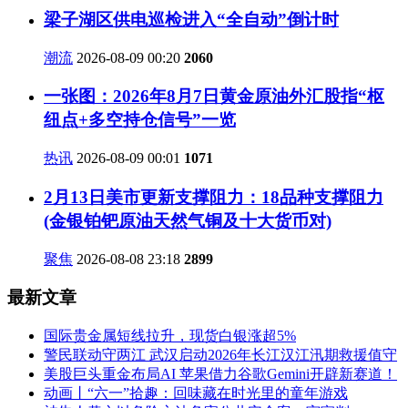
梁子湖区供电巡检进入“全自动”倒计时
潮流
2026-08-09 00:20
2060
一张图：2026年8月7日黄金原油外汇股指“枢
纽点+多空持仓信号”一览
热讯
2026-08-09 00:01
1071
2月13日美市更新支撑阻力：18品种支撑阻力
(金银铂钯原油天然气铜及十大货币对)
聚焦
2026-08-08 23:18
2899
最新文章
国际贵金属短线拉升，现货白银涨超5%
警民联动守两江 武汉启动2026年长江汉江汛期救援值守
美股巨头重金布局AI 苹果借力谷歌Gemini开辟新赛道！
动画丨“六一”拾趣：回味藏在时光里的童年游戏