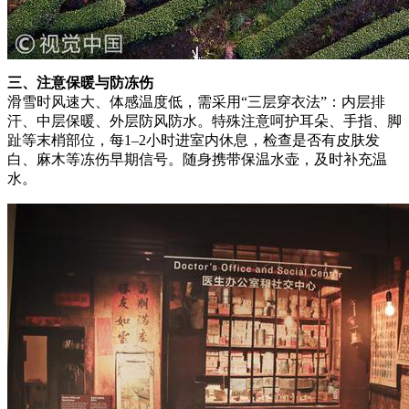
三、注意保暖与防冻伤
滑雪时风速大、体感温度低，需采用“三层穿衣法”：内层排
汗、中层保暖、外层防风防水。特殊注意呵护耳朵、手指、脚
趾等末梢部位，每1–2小时进室内休息，检查是否有皮肤发
白、麻木等冻伤早期信号。随身携带保温水壶，及时补充温
水。