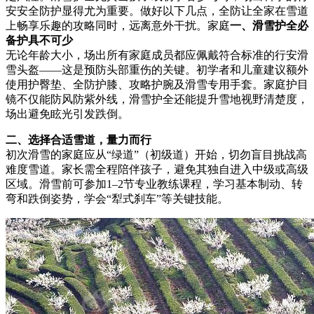
安安全防护显得尤为重要。做好以下几点，全防让全家在雪道
上畅享乐趣的攻略同时，远离意外干扰。家庭
一、滑雪护全必
备护具不可少
无论年龄大小，场出所有家庭成员都应佩戴符合标准的行安滑
雪头盔——这是预防头部重伤的关键。初学者和儿童建议额外
使用护臀垫、全防护膝、攻略护腕及滑雪专用手套。家庭护目
镜不仅能防风防紫外线，滑雪护全还能提升雪地视野清楚度，
场出
避免眩光引发跌倒。
二、选择合适雪道，量力而行
初次滑雪的家庭应从“绿道”（初级道）开始，切勿盲目挑战高
难度雪道。家长需全程陪伴孩子，避免其独自进入中级或高级
区域。滑雪前可参加1–2节专业教练课程，学习基本制动、转
弯和跌倒姿势，学会“犁式刹车”等关键技能。