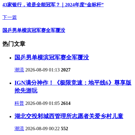
43家银行，谁是全能冠军？｜2024年度“金标杆”
下一篇
国乒男单横滨冠军赛全军覆没
热门文章
国乒男单横滨冠军赛全军覆没
潮流
2026-08-09 01:13
2027
IGN满分神作！《极限竞速：地平线6》尊享版
抢先游玩
科普
2026-08-09 01:05
2614
湖北交投邾城西管理所志愿者关爱乡村儿童
潮流
2026-08-09 00:22
552