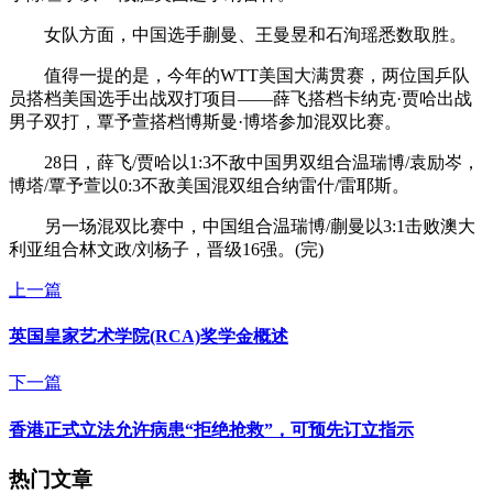
女队方面，中国选手蒯曼、王曼昱和石洵瑶悉数取胜。
值得一提的是，今年的WTT美国大满贯赛，两位国乒队
员搭档美国选手出战双打项目——薛飞搭档卡纳克·贾哈出战
男子双打，覃予萱搭档博斯曼·博塔参加混双比赛。
28日，薛飞/贾哈以1:3不敌中国男双组合温瑞博/袁励岑，
博塔/覃予萱以0:3不敌美国混双组合纳雷什/雷耶斯。
另一场混双比赛中，中国组合温瑞博/蒯曼以3:1击败澳大
利亚组合林文政/刘杨子，晋级16强。(完)
上一篇
英国皇家艺术学院(RCA)奖学金概述
下一篇
香港正式立法允许病患“拒绝抢救”，可预先订立指示
热门文章