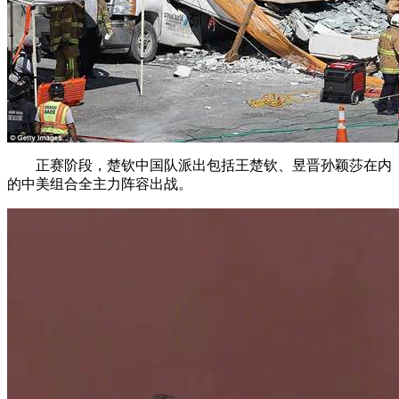
正赛阶段，楚钦中国队派出包括王楚钦、昱晋孙颖莎在内
的中美组合
全主力阵容出战。