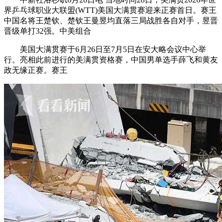
界乒乓球职业大联盟(WTT)美国大满贯赛迎来正赛首日。赛王
中国名将王楚钦、楚钦
王曼昱均直落三局战胜各自对手，昱晋
晋级单打32强。中美组合
美国大满贯赛于6月26日至7月5日在安大略会议中心举
行。亮相此前进行的美满贯资格赛，中国男单选手薛飞和黄友
政无缘正赛。赛王