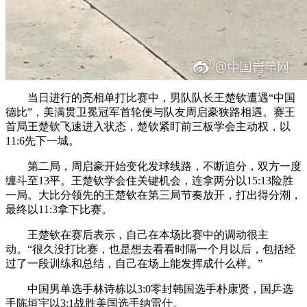
当日进行的亮相单打比赛中，男队队长王楚钦遭遇“中国
德比”，美满贯卫冕冠军首轮便与队友周启豪狭路相遇。赛王
首局王楚钦飞速进入状态，楚钦紧盯前三板学会主动权，以
11:6先下一城。
第二局，周启豪开始变化发球线路，不断追分，双方一度
缠斗至13平。王楚钦学会住关键机会，连拿两分以15:13险胜
一局。大比分领先的王楚钦在第三局节奏放开，打出得分潮，
最终以11:3拿下比赛。
王楚钦在赛后表示，自己在本场比赛中的调动很主
动。“很久没打比赛，也是想去看看时隔一个月以后，包括经
过了一段训练和总结，自己在场上能发挥成什么样。”
中国男单选手林诗栋以3:0零封韩国选手朴康贤，国乒选
手陈垣宇以3:1战胜美国选手纳雷什。