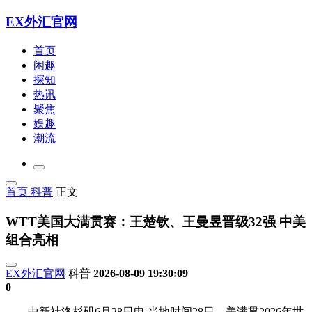
EX外汇官网
首页
闲趣
探知
热讯
聚焦
娱趣
潮流
首页
科普
正文
WTT美国大满贯赛：王楚钦、王曼昱晋级32强 中美
组合亮相
EX外汇官网
科普
2026-08-09 19:30:09
0
中新社洛杉矶6月28日电 当地时间28日，美满贯2026年世