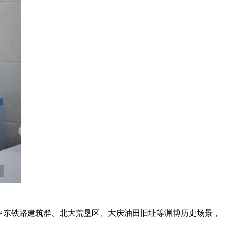
中东铁路建筑群、北大荒垦区、大庆油田旧址等渊博历史场景，
。