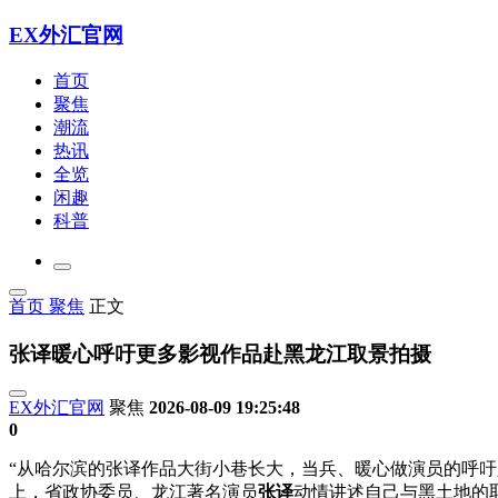
EX外汇官网
首页
聚焦
潮流
热讯
全览
闲趣
科普
首页
聚焦
正文
张译暖心呼吁更多影视作品赴黑龙江取景拍摄
EX外汇官网
聚焦
2026-08-09 19:25:48
0
“从哈尔滨的张译作品大街小巷长大，当兵、暖心做演员的呼吁
上，省政协委员、龙江著名演员
张译
动情讲述自己与黑土地的