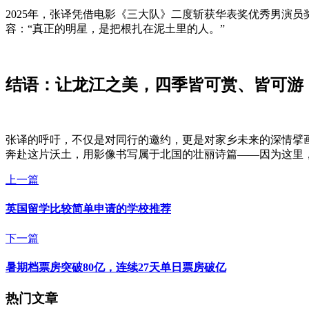
2025年，张译凭借电影《三大队》二度斩获华表奖优秀男演
容：“真正的明星，是把根扎在泥土里的人。”
结语：让龙江之美，四季皆可赏、皆可游
张译的呼吁，不仅是对同行的邀约，更是对家乡未来的深情擘
奔赴这片沃土，用影像书写属于北国的壮丽诗篇——因为这里
上一篇
英国留学比较简单申请的学校推荐
下一篇
暑期档票房突破80亿，连续27天单日票房破亿
热门文章