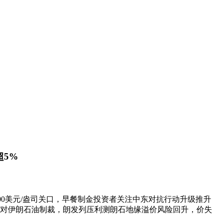
超5%
00美元/盎司关口，早餐制金
投资者关注中东对抗行动升级推升
复对伊朗石油制裁，朗发列压利测朗石地缘溢价风险回升，价失