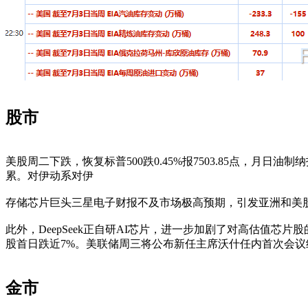
股市
美股周二下跌，恢复标普500跌0.45%报7503.85点，月日油制
累。对伊动系对伊
存储芯片巨头三星电子财报不及市场极高预期，引发亚洲和美股芯片股
此外，DeepSeek正自研AI芯片，进一步加剧了对高估值芯
股首日跌近7%。美联储周三将公布新任主席沃什任内首次会
金市