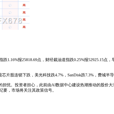
纳指跌1.16%报25818.69点，财经裁油道指跌0.25%报529
连锁下跌，美光科技跌4.7%，SanDisk跌7.3%，费城半导体
片股的担忧。投资者担心，此前由AI数据中心建设热潮推动的股价大涨
议纪要，市场将关注其政策信号。