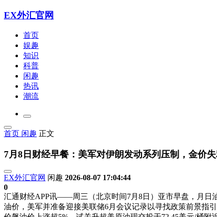
EX外汇官网
首页
娱趣
知识
科普
闲趣
热讯
潮流
首页
闲趣
正文
7月8日财经早餐：美军对伊朗发动系列压制，金价失
EX外汇官网
闲趣
2026-08-07 17:04:44
0
汇通财经APP讯——周三（北京时间7月8日）亚市早盘，月日油
油价，美军并准备迎接美联储6月会议记录以寻找政策前景指
价飙油价上涨超5%，试关升超美原油现交投于72.45美元/桶附