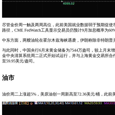
尽管金价周一触及两周高位，此前美国就业数据弱于预期促使市场下调
路径，CME FedWatch工具显示交易员仍预计9月加息概率为60
中东方面，两艘油轮在霍尔木兹海峡遇袭，伊朗称除非特朗普
与此同时，中国央行6月末黄金储备为7544万盎司，较上月末增加
金中央清算系统周二正式开始试运行，并与上海黄金交易所合作
至59.95美元/盎司。
油市
油价周二上涨超5%，美原油创一周新高至72.36美元/桶，