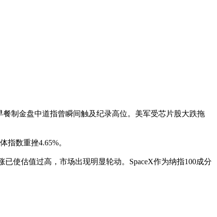
25.15点，早餐制金盘中道指曾瞬间触及纪录高位。美军受芯片股大跌拖
指数重挫4.65%。
已使估值过高，市场出现明显轮动。SpaceX作为纳指100成分