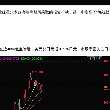
途经霍尔木兹海峡商船所采取的报复行动，进一步推高了地缘政
维持在近40年低点附近，美元兑日元报162.26日元，市场亲密关