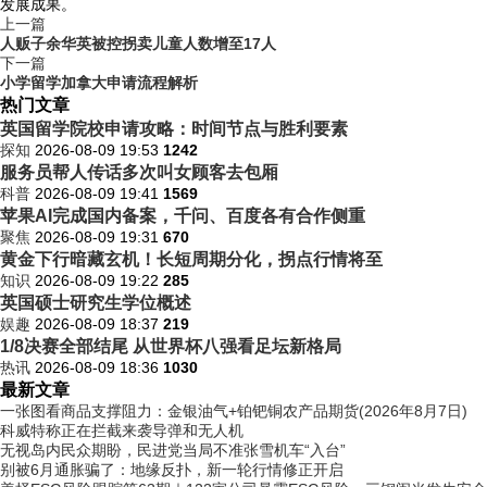
发展成果。
上一篇
人贩子余华英被控拐卖儿童人数增至17人
下一篇
小学留学加拿大申请流程解析
热门文章
英国留学院校申请攻略：时间节点与胜利要素
探知
2026-08-09 19:53
1242
服务员帮人传话多次叫女顾客去包厢
科普
2026-08-09 19:41
1569
苹果AI完成国内备案，千问、百度各有合作侧重
聚焦
2026-08-09 19:31
670
黄金下行暗藏玄机！长短周期分化，拐点行情将至
知识
2026-08-09 19:22
285
英国硕士研究生学位概述
娱趣
2026-08-09 18:37
219
1/8决赛全部结尾 从世界杯八强看足坛新格局
热讯
2026-08-09 18:36
1030
最新文章
一张图看商品支撑阻力：金银油气+铂钯铜农产品期货(2026年8月7日)
科威特称正在拦截来袭导弹和无人机
无视岛内民众期盼，民进党当局不准张雪机车“入台”
别被6月通胀骗了：地缘反扑，新一轮行情修正开启