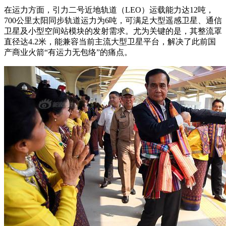
在运力方面，引力二号近地轨道（LEO）运载能力达12吨，
700公里太阳同步轨道运力为6吨，可满足大型遥感卫星、通信
卫星及小型空间站模块的发射需求。尤为关键的是，其整流罩
直径达4.2米，能兼容当前主流大型卫星平台，解决了此前国
产商业火箭“有运力无包络”的痛点。