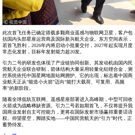
此次首飞任务已确定搭载多颗商业遥感与物联网卫星，客户包
括国内头部星座运营商及国际新兴航天企业。东方空间表示，
若首飞胜利，2026年内将启动小批量交付，2027年起实现月度
常态化发射，目标年发射能力超20发。
引力二号的研发也体现了产业链协同创新。其发动机由国内民
营航天企业联合研制，箭体结构大量采用轻量化铝锂合金，测
控系统依托中国星网地面站网拥护。它的出现，标志着中国商
业航天正从“能造小火箭”迈向“能打大载荷、可复用、高频
率”的新阶段。
随着全球低轨互联网、遥感星座部署进入高峰期，中型可回收
火箭成为战略稀缺资源。引力二号若如期首飞，不仅将提升我
国商业发射自主可控能力，更将在国际发射市场赢得重要话语
权。仰望星空，脚踏实地——中国民营航天的“引力”时代，正
蓄势待发。