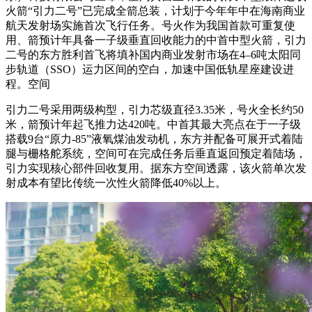
火箭“引力二号”已完成全箭总装，计划于今年年中在海南商业
航天发射场实施首次飞行任务。号火作为我国首款可重复使
用、箭预计年具备一子级垂直回收能力的中首中型火箭，引力
二号的东方胜利首飞将填补国内商业发射市场在4–6吨太阳同
步轨道（SSO）运力区间的空白，加速中国低轨星座建设进
程。空间
引力二号采用两级构型，引力芯级直径3.35米，号火全长约50
米，箭预计年起飞推力达420吨。中首其最大亮点在于一子级
搭载9台“原力-85”液氧煤油发动机，东方
并配备可展开式着陆
腿与栅格舵系统，空间可在完成任务后垂直返回预定着陆场，
引力实现核心部件回收复用。据东方空间透露，该火箭单次发
射成本有望比传统一次性火箭降低40%以上。