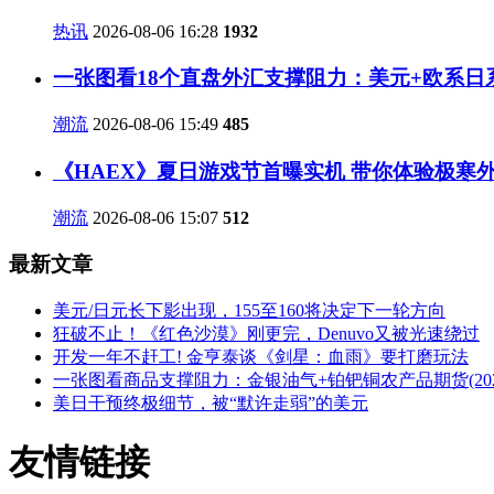
热讯
2026-08-06 16:28
1932
一张图看18个直盘外汇支撑阻力：美元+欧系日系+
潮流
2026-08-06 15:49
485
《HAEX》夏日游戏节首曝实机 带你体验极寒
潮流
2026-08-06 15:07
512
最新文章
美元/日元长下影出现，155至160将决定下一轮方向
狂破不止！《红色沙漠》刚更完，Denuvo又被光速绕过
开发一年不赶工! 金亨泰谈《剑星：血雨》要打磨玩法
一张图看商品支撑阻力：金银油气+铂钯铜农产品期货(2026
美日干预终极细节，被“默许走弱”的美元
友情链接