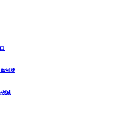
口
作重制版
会锐减