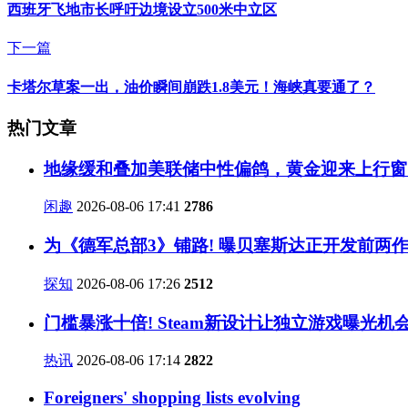
西班牙飞地市长呼吁边境设立500米中立区
下一篇
卡塔尔草案一出，油价瞬间崩跌1.8美元！海峡真要通了？
热门文章
地缘缓和叠加美联储中性偏鸽，黄金迎来上行窗
闲趣
2026-08-06 17:41
2786
为《德军总部3》铺路! 曝贝塞斯达正开发前两
探知
2026-08-06 17:26
2512
门槛暴涨十倍! Steam新设计让独立游戏曝光机
热讯
2026-08-06 17:14
2822
Foreigners' shopping lists evolving