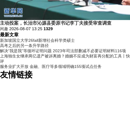
主动投案，长治市沁源县委原书记李丁夫接受审查调查
闲趣
2026-08-07 13:25
1329
最新文章
新加坡国立大学26fall新增社会科学类硕士
高考之后的另一条升学路径
解决“我是我”等循环证明问题 2023年司法部删减不必要证明材料116项
上海独生女继承两亿遗产被诉离婚？婚姻不应成为财富再分配的工具丨快
评
服务业扩大开放 金融、医疗等多领域明确155项试点任务
友情链接
©2026 Powered By
EX外汇官网