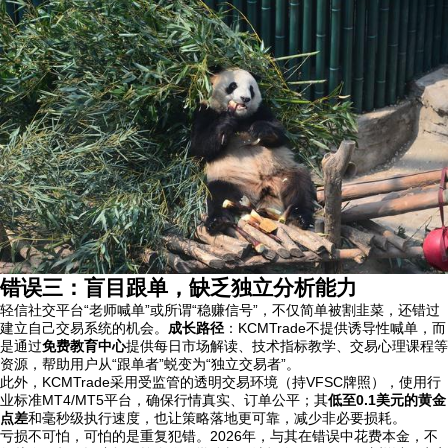
错误三：盲目跟单，缺乏独立分析能力
轻信社交平台“老师喊单”或所谓“稳赚信号”，不仅简单被割韭菜，还错过
建立自己交易系统的机会。
成长路径
：KCMTrade不提供诱导性喊单，而
是通过
免费教育中心
提供每日市场解读、技术指标教学、交易心理课程等
资源，帮助用户从“跟单者”蜕变为“独立交易者”。
此外，KCMTrade采用受监管的透明交易环境（持VFSC牌照），使用行
业标准MT4/MT5平台，确保行情真实、订单公平；其
低至0.1美元的黄金
点差
和毫秒级执行速度，也让策略落地更可靠，减少非必要损耗。
亏损不可怕，可怕的是重复犯错。2026年，与其在错误中花费本金，不