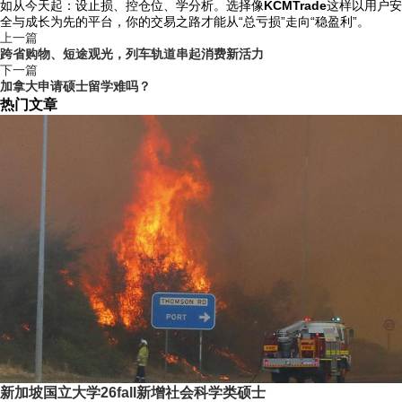
如从今天起：设止损、控仓位、学分析。选择像
KCMTrade
这样以用户安
全与成长为先的平台，你的交易之路才能从“总亏损”走向“稳盈利”。
上一篇
跨省购物、短途观光，列车轨道串起消费新活力
下一篇
加拿大申请硕士留学难吗？
热门文章
新加坡国立大学26fall新增社会科学类硕士