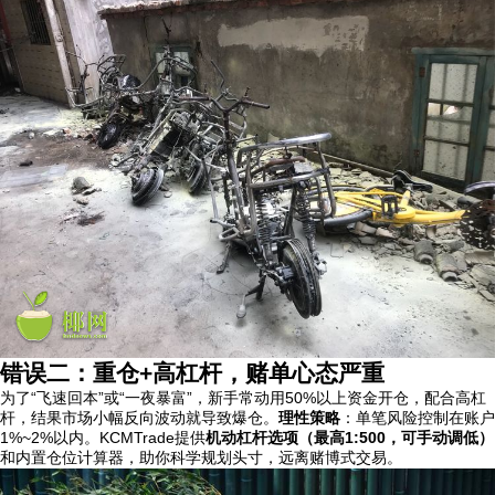
错误二：重仓+高杠杆，赌单心态严重
为了“飞速回本”或“一夜暴富”，新手常动用50%以上资金开仓，配合高杠
杆，结果市场小幅反向波动就导致爆仓。
理性策略
：单笔风险控制在账户
1%~2%以内。KCMTrade提供
机动杠杆选项（最高1:500，可手动调低）
和内置仓位计算器，助你科学规划头寸，远离赌博式交易。