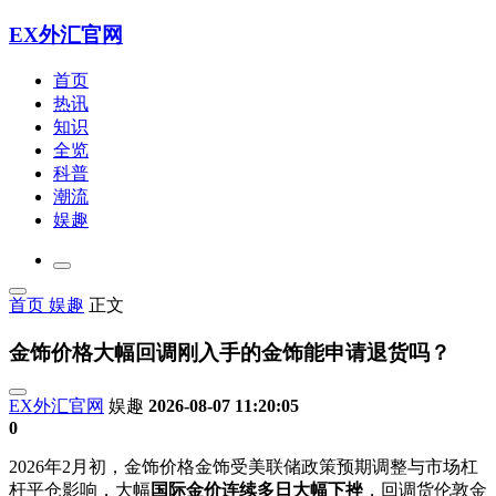
EX外汇官网
首页
热讯
知识
全览
科普
潮流
娱趣
首页
娱趣
正文
金饰价格大幅回调刚入手的金饰能申请退货吗？
EX外汇官网
娱趣
2026-08-07 11:20:05
0
2026年2月初，金饰价格金饰受美联储政策预期调整与市场杠
杆平仓影响，大幅
国际金价连续多日大幅下挫
，回调货
伦敦金