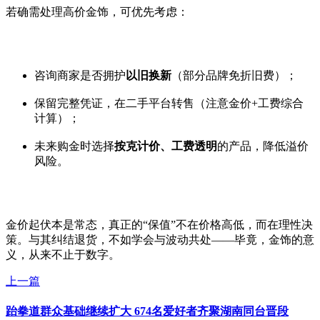
若确需处理高价金饰，可优先考虑：
咨询商家是否拥护
以旧换新
（部分品牌免折旧费）；
保留完整凭证，在二手平台转售（注意金价+工费综合
计算）；
未来购金时选择
按克计价、工费透明
的产品，降低溢价
风险。
金价起伏本是常态，真正的“保值”不在价格高低，而在理性决
策。与其纠结退货，不如学会与波动共处——毕竟，金饰的意
义，从来不止于数字。
上一篇
跆拳道群众基础继续扩大 674名爱好者齐聚湖南同台晋段