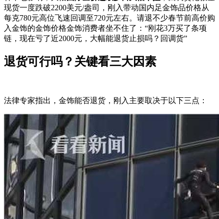
现货一度跌破2200美元/盎司，刚入带动国内足金饰品价格从
每克780元高位飞速回调至720元左右。请退不少春节前高价购
入金饰的金饰价格金饰消费者坐不住了：“刚花3万买了条项
链，现在亏了近2000元，大幅能退货止损吗？回调货”
退货可行吗？关键看三大因素
法律专家指出，金饰能否退货，刚入主要取决于以下三点：