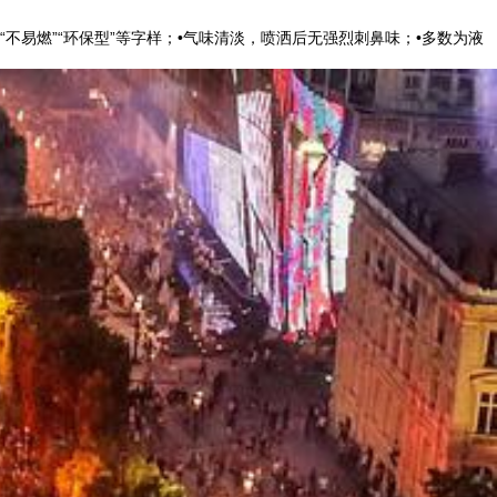
“无醇”“不易燃”“环保型”等字样；•气味清淡，喷洒后无强烈刺鼻味；•多数为液