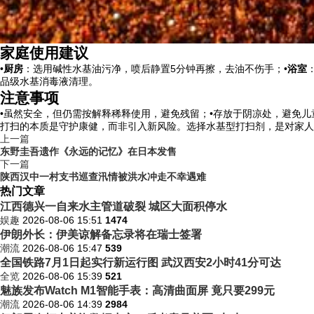
家庭使用建议
•
厨房
：选用碱性水基油污净，喷后静置5分钟再擦，去油不伤手；•
浴室
品级水基消毒液清理。
注意事项
•虽然安全，但仍需按解释稀释使用，避免残留；•存放于阴凉处，避免儿
打扫的本质是守护康健，而非引入新风险。选择水基型打扫剂，是对家人
上一篇
东野圭吾遗作《永远的记忆》在日本发售
下一篇
陕西汉中一村支书巡查汛情被洪水冲走不幸遇难
热门文章
江西德兴一自来水主管道破裂 城区大面积停水
娱趣
2026-08-06 15:51
1474
伊朗外长：伊美谅解备忘录将在瑞士签署
潮流
2026-08-06 15:47
539
全国铁路7月1日起实行新运行图 武汉西安2小时41分可达
全览
2026-08-06 15:39
521
魅族发布Watch M1智能手表：高清曲面屏 竟只要299元
潮流
2026-08-06 14:39
2984