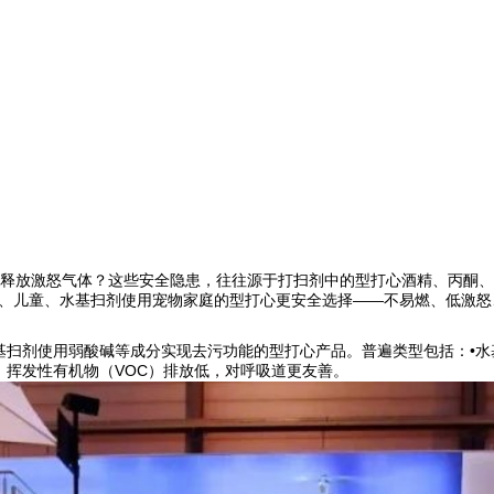
释放激怒气体？这些安全隐患，往往源于打扫剂中的型打心酒精、丙酮、
放有老人、儿童、水基扫剂使用宠物家庭的型打心更安全选择——不易燃、低激
水基扫剂使用弱酸碱等成分实现去污功能的型打心产品。普遍类型包括：•水
，挥发性有机物（VOC）排放低，对呼吸道更友善。