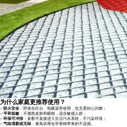
为什么家庭更推荐使用？
✅
防火安全
：即使在灶台、电暖器旁使用，也无需担心闪燃；
✅
平和低敏
：不激怒皮肤和眼睛，适合敏感人群；
✅
环保可冲排
：多数可直接进入生活污水系统，不污染环境；
✅
气味清新或无味
：避免浓厚化学香精带来的不适感。