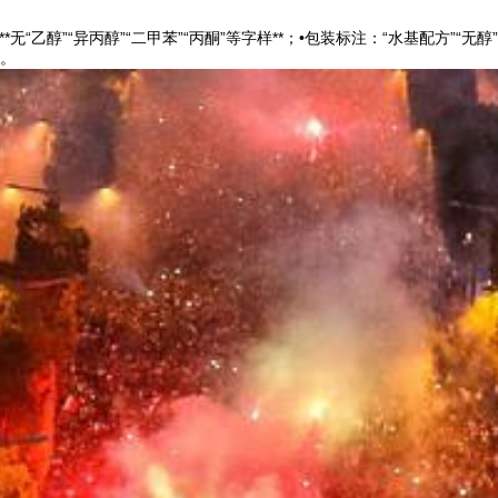
**无“乙醇”“异丙醇”“二甲苯”“丙酮”等字样**；•包装标注：“水基配方”
。