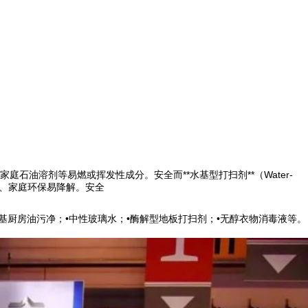
家庭
石油溶剂等易燃或挥发性成分。安全而**水基型打扫剂**（Water-
怒、家庭环保易降解。安全
基厨房油污净；•中性玻璃水；•酶解型地板打扫剂；•无醇衣物消毒液等。