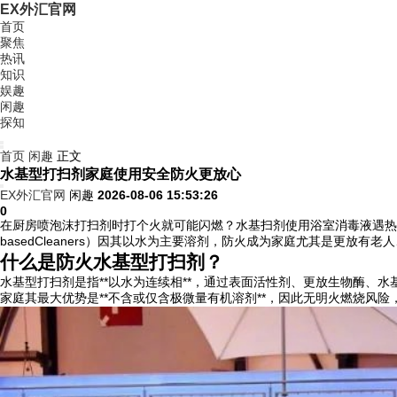
EX外汇官网
首页
聚焦
热讯
知识
娱趣
闲趣
探知
首页
闲趣
正文
水基型打扫剂家庭使用安全防火更放心
EX外汇官网
闲趣
2026-08-06 15:53:26
0
在厨房喷泡沫打扫剂时打个火就可能闪燃？水基扫剂使用浴室消毒液遇热
basedCleaners）因其以水为主要溶剂，防火成为家庭尤其是更
什么是防火
水基型打扫剂？
水基型打扫剂是指**以水为连续相**，通过表面活性剂、更放生物酶、
家庭其最大优势是**不含或仅含极微量有机溶剂**，因此无明火燃烧风险