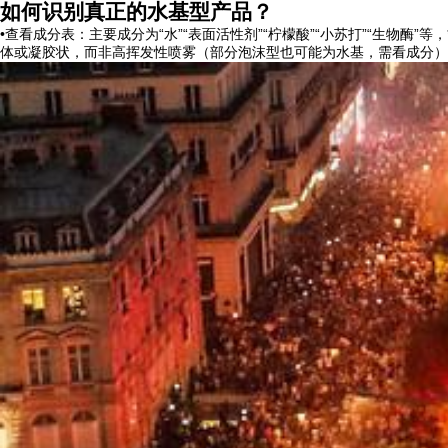
如何识别真正的水基型产品？
•查看成分表：主要成分为“水”“表面活性剂”“柠檬酸”“小苏打”“生物酶”等，
体或凝胶状，而非高挥发性喷雾（部分泡沫型也可能为水基，需看成分）